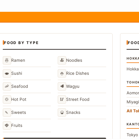
FOOD BY TYPE
FOO
HOKK
🍜
🍝
Ramen
Noodles
Hokka
🍣
🍚
Sushi
Rice Dishes
TOHO
🦐
🥩
Seafood
Wagyu
Aomor
🍲
🥢
Hot Pot
Street Food
Miyag
All T
🍡
🍘
Sweets
Snacks
KANT
🍓
Fruits
Toky