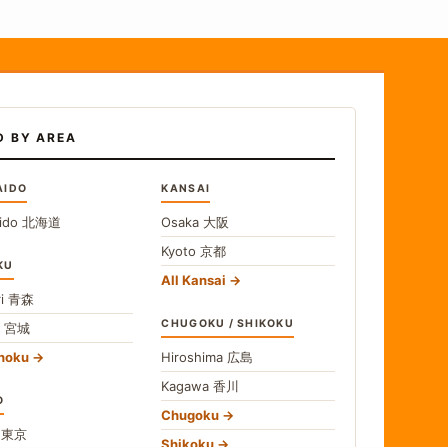
D BY AREA
AIDO
KANSAI
ido
北海道
Osaka
大阪
Kyoto
京都
KU
All Kansai
i
青森
CHUGOKU / SHIKOKU
i
宮城
ohoku
Hiroshima
広島
Kagawa
香川
O
Chugoku
o
東京
Shikoku