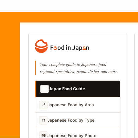
Your complete guide to Japanese food
regional specialties, iconic dishes and more.
📚
Japan Food Guide
📍
Japanese Food by Area
🍴
Japanese Food by Type
📷
Japanese Food by Photo