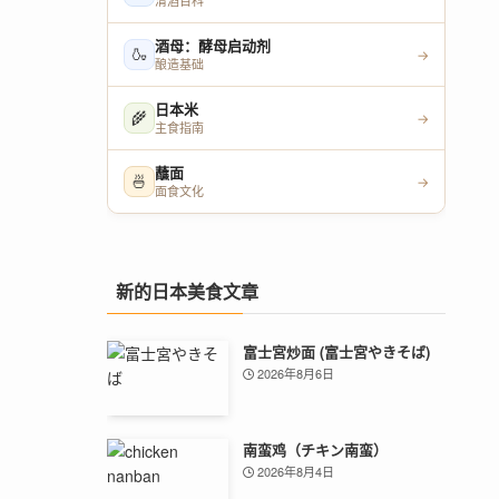
清酒百科
酒母：酵母启动剂
🍶
→
酿造基础
日本米
🌾
→
主食指南
蘸面
🍜
→
面食文化
新的日本美食文章
富士宮炒面 (富士宮やきそば)
2026年8月6日
南蛮鸡（チキン南蛮）
2026年8月4日