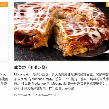
大坂
摩登烧（モダン烧）
区大
Modanyaki（モダン焼き）是大阪对咸味煎饼的豪爽回应。它是在
都能见
加入炒面（yakisoba）面条。想象一下：饱足、够味、纯粹的街头
大阪烧
感。 什么是 Modanyaki？ Modanyaki 是一种厚实的日式咸味煎饼
步和任何大阪风御好烧一样：面糊、卷心菜、...
2026年2月1日
2026年4月26日