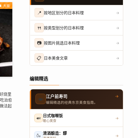
大坂
📍
按地区划分的日本料理
→
🍴
按类型划分的日本料理
→
📷
按图片挑选日本料理
→
📋
日本美食文章
→
编辑精选
御好烧里
→
江户前寿司
🍣
小吃治愈
编辑精选的经典东京美食指南。
。做法起
日式咖喱饭
🍛
→
暖心美食
清酒酿造：醪
🍶
→