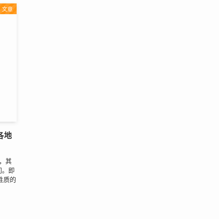
文章
各地
，其
们。即
性质的