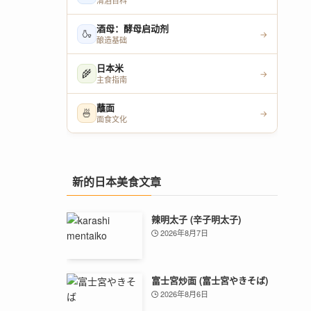
清酒百科
酒母：酵母启动剂
🍶
→
酿造基础
日本米
🌾
→
主食指南
蘸面
🍜
→
面食文化
新的日本美食文章
辣明太子 (辛子明太子)
2026年8月7日
富士宮炒面 (富士宮やきそば)
2026年8月6日