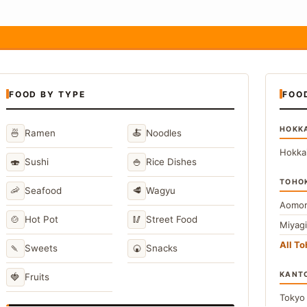
FOOD BY TYPE
FOO
HOKK
🍜
🍝
Ramen
Noodles
Hokka
🍣
🍚
Sushi
Rice Dishes
TOHO
🦐
🥩
Seafood
Wagyu
Aomor
🍲
🥢
Hot Pot
Street Food
Miyag
All T
🍡
🍘
Sweets
Snacks
KANT
🍓
Fruits
Toky