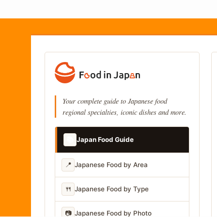
Your complete guide to Japanese food
regional specialties, iconic dishes and more.
📚
Japan Food Guide
📍
Japanese Food by Area
🍴
Japanese Food by Type
📷
Japanese Food by Photo