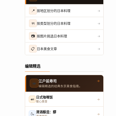
📍
按地区划分的日本料理
→
🍴
按类型划分的日本料理
→
📷
按图片挑选日本料理
→
📋
日本美食文章
→
编辑精选
→
江户前寿司
🍣
编辑精选的经典东京美食指南。
日式咖喱饭
🍛
→
暖心美食
清酒酿造：醪
🍶
→