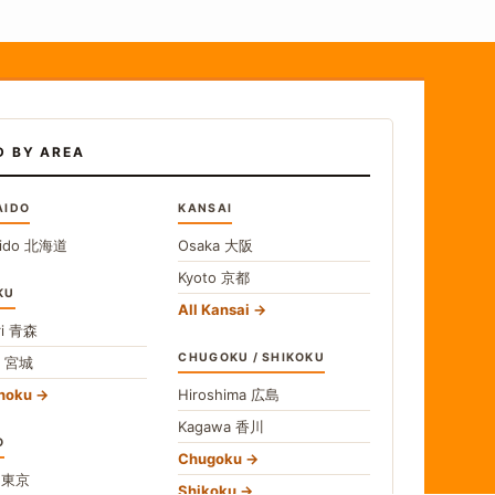
D BY AREA
AIDO
KANSAI
ido
北海道
Osaka
大阪
Kyoto
京都
KU
All Kansai
i
青森
CHUGOKU / SHIKOKU
i
宮城
ohoku
Hiroshima
広島
Kagawa
香川
O
Chugoku
o
東京
Shikoku