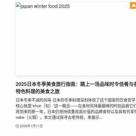
2025日本冬季美食旅行指南：踏上一场品味时令佳肴与
特色料理的美食之旅
日本冬季不减的风味 日本的冬季料理深刻体现了这个国家的饮食哲学
核心就是“shun（旬）”这一概念——在食材风味最巅峰的时刻品尝它
将到来的新一年，日本仍将持续重视高价值的品牌食材以及具有共享
nabe（火锅）。本文通过探寻古老传统，来展示...
2026年1月11日