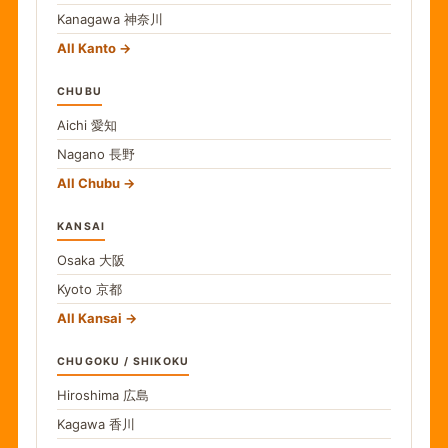
Kanagawa
神奈川
All Kanto
CHUBU
Aichi
愛知
Nagano
長野
All Chubu
KANSAI
Osaka
大阪
Kyoto
京都
All Kansai
CHUGOKU / SHIKOKU
Hiroshima
広島
Kagawa
香川