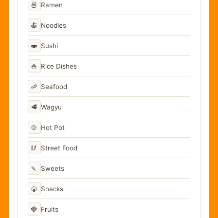
🍜
Ramen
🍝
Noodles
🍣
Sushi
🍚
Rice Dishes
🦐
Seafood
🥩
Wagyu
🍲
Hot Pot
🥢
Street Food
🍡
Sweets
🍘
Snacks
🍓
Fruits