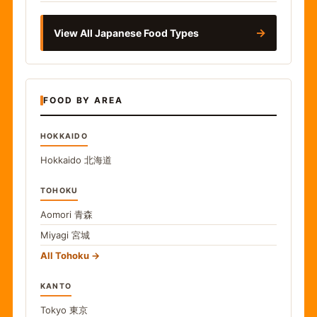
→
View All Japanese Food Types
FOOD BY AREA
HOKKAIDO
Hokkaido
北海道
TOHOKU
Aomori
青森
Miyagi
宮城
All Tohoku
KANTO
Tokyo
東京