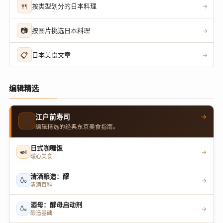
🍴
按类型划分的日本料理
→
📷
按图片挑选日本料理
→
📋
日本美食文章
→
编辑精选
→
江户前寿司
🍣
编辑精选的经典东京美食指南。
日式咖喱饭
🍛
→
暖心美食
清酒酿造：醪
🍶
→
清酒百科
酒母：酵母启动剂
🍶
→
酿造基础