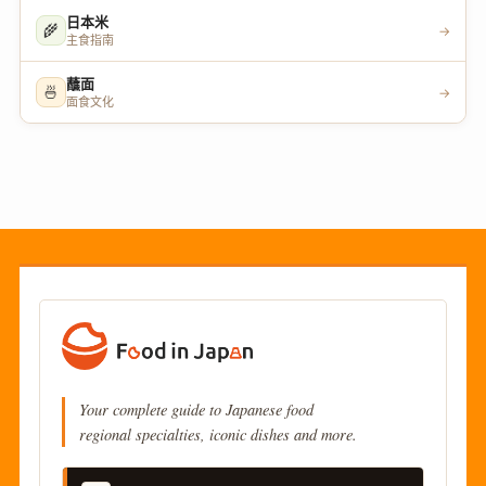
日本米
🌾
→
主食指南
蘸面
🍜
→
面食文化
Your complete guide to Japanese food
regional specialties, iconic dishes and more.