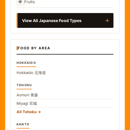
🍓
Fruits
→
View All Japanese Food Types
FOOD BY AREA
HOKKAIDO
Hokkaido
北海道
TOHOKU
Aomori
青森
Miyagi
宮城
All Tohoku
KANTO