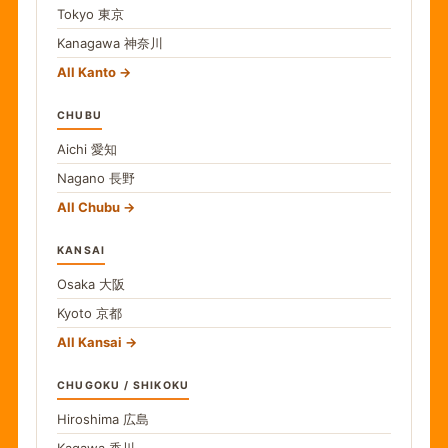
Tokyo
東京
Kanagawa
神奈川
All Kanto
CHUBU
Aichi
愛知
Nagano
長野
All Chubu
KANSAI
Osaka
大阪
Kyoto
京都
All Kansai
CHUGOKU / SHIKOKU
Hiroshima
広島