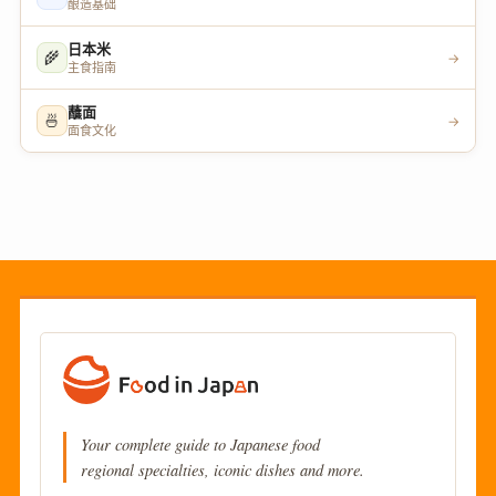
酿造基础
日本米
🌾
→
主食指南
蘸面
🍜
→
面食文化
Your complete guide to Japanese food
regional specialties, iconic dishes and more.