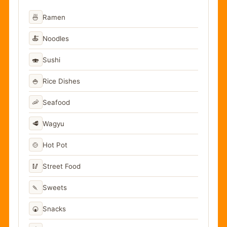
🍜
Ramen
🍝
Noodles
🍣
Sushi
🍚
Rice Dishes
🦐
Seafood
🥩
Wagyu
🍲
Hot Pot
🥢
Street Food
🍡
Sweets
🍘
Snacks