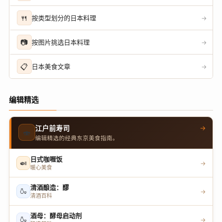
🍴
按类型划分的日本料理
→
📷
按图片挑选日本料理
→
📋
日本美食文章
→
编辑精选
→
江户前寿司
🍣
编辑精选的经典东京美食指南。
日式咖喱饭
🍛
→
暖心美食
清酒酿造：醪
🍶
→
清酒百科
酒母：酵母启动剂
🍶
→