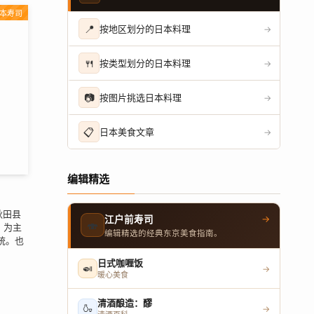
本寿司
📍
按地区划分的日本料理
→
🍴
按类型划分的日本料理
→
📷
按图片挑选日本料理
→
📋
日本美食文章
→
编辑精选
秋田县
→
江户前寿司
🍣
h）为主
编辑精选的经典东京美食指南。
传统。也
日式咖喱饭
🍛
→
暖心美食
清酒酿造：醪
🍶
→