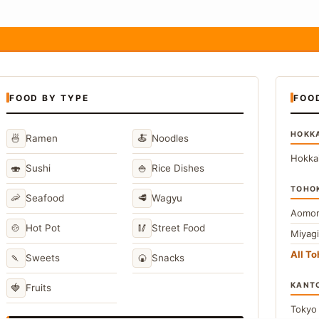
FOOD BY TYPE
FOO
HOKK
🍜
🍝
Ramen
Noodles
Hokka
🍣
🍚
Sushi
Rice Dishes
TOHO
🦐
🥩
Seafood
Wagyu
Aomor
🍲
🥢
Hot Pot
Street Food
Miyag
All T
🍡
🍘
Sweets
Snacks
KANT
🍓
Fruits
Toky