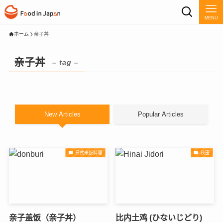
MENU
ホーム
亲子丼
亲子丼
– tag –
New Articles
Popular Articles
日式米饭料理
秋田
亲子盖饭（亲子丼）
比内土鸡 (ひないじどり)