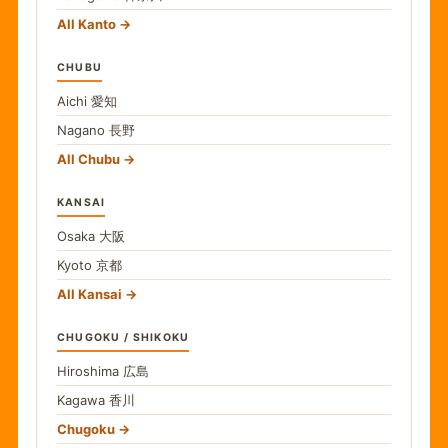
All Kanto
CHUBU
Aichi
愛知
Nagano
長野
All Chubu
KANSAI
Osaka
大阪
Kyoto
京都
All Kansai
CHUGOKU / SHIKOKU
Hiroshima
広島
Kagawa
香川
Chugoku