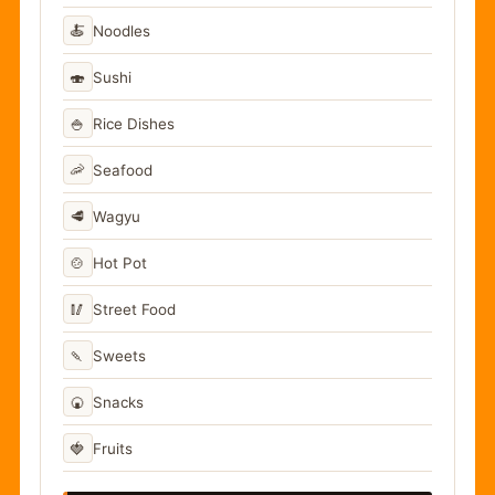
🍝
Noodles
🍣
Sushi
🍚
Rice Dishes
🦐
Seafood
🥩
Wagyu
🍲
Hot Pot
🥢
Street Food
🍡
Sweets
🍘
Snacks
🍓
Fruits