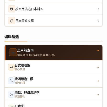
📷
按图片挑选日本料理
→
📋
日本美食文章
→
编辑精选
→
江户前寿司
🍣
编辑精选的经典东京美食指南。
日式咖喱饭
🍛
→
暖心美食
清酒酿造：醪
🍶
→
清酒百科
酒母：酵母启动剂
🍶
→
酿造基础
日本米