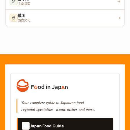
🌾
→
主食指南
蘸面
🍜
→
面食文化
Your complete guide to Japanese food
regional specialties, iconic dishes and more.
📚
Japan Food Guide