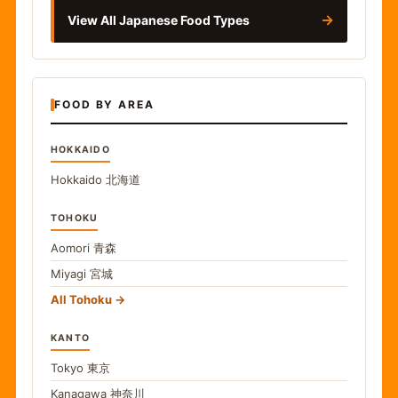
→
View All Japanese Food Types
FOOD BY AREA
HOKKAIDO
Hokkaido
北海道
TOHOKU
Aomori
青森
Miyagi
宮城
All Tohoku
KANTO
Tokyo
東京
Kanagawa
神奈川