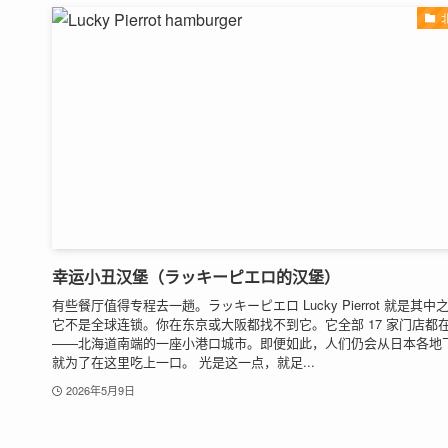
幸运小丑汉堡（ラッキーピエロ的汉堡）
有些餐厅值得专程去一趟。ラッキーピエロ Lucky Pierrot 就是其中
它不是全球连锁。你在东京或大阪都找不到它。它全部 17 家门店都
——北海道南端的一座小港口城市。即便如此，人们仍会从日本各地
就为了在这里吃上一口。 光是这一点，就足...
2026年5月9日