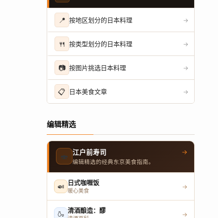
📍
按地区划分的日本料理
→
🍴
按类型划分的日本料理
→
📷
按图片挑选日本料理
→
📋
日本美食文章
→
编辑精选
→
江户前寿司
🍣
编辑精选的经典东京美食指南。
日式咖喱饭
🍛
→
暖心美食
清酒酿造：醪
🍶
→