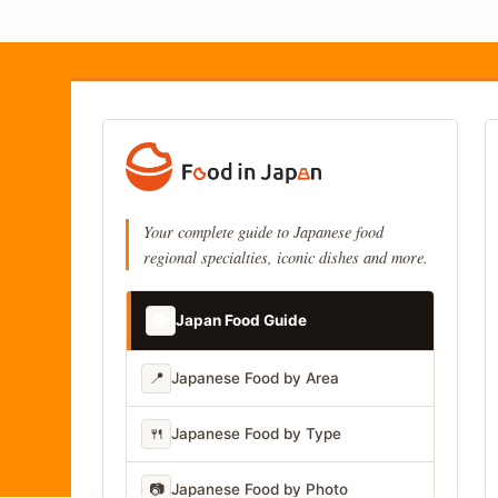
Your complete guide to Japanese food
regional specialties, iconic dishes and more.
📚
Japan Food Guide
📍
Japanese Food by Area
🍴
Japanese Food by Type
📷
Japanese Food by Photo