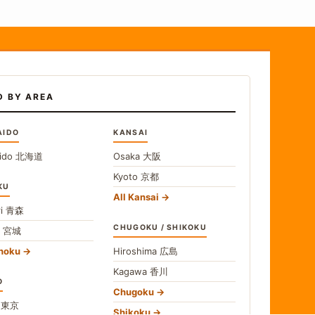
D BY AREA
AIDO
KANSAI
ido
北海道
Osaka
大阪
Kyoto
京都
KU
All Kansai
i
青森
CHUGOKU / SHIKOKU
i
宮城
ohoku
Hiroshima
広島
Kagawa
香川
O
Chugoku
o
東京
Shikoku