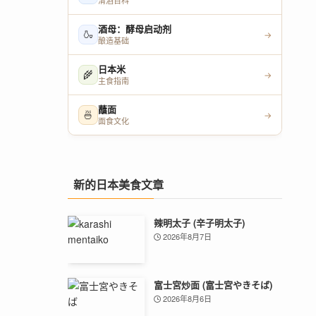
清酒百科
酒母：酵母启动剂
🍶
→
酿造基础
日本米
🌾
→
主食指南
蘸面
🍜
→
面食文化
新的日本美食文章
辣明太子 (辛子明太子)
2026年8月7日
富士宮炒面 (富士宮やきそば)
2026年8月6日