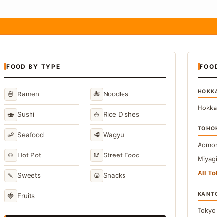
FOOD BY TYPE
FOO
HOKK
🍜
🍝
Ramen
Noodles
Hokka
🍣
🍚
Sushi
Rice Dishes
TOHO
🦐
🥩
Seafood
Wagyu
Aomor
🍲
🥢
Hot Pot
Street Food
Miyag
All T
🍡
🍘
Sweets
Snacks
KANT
🍓
Fruits
Toky