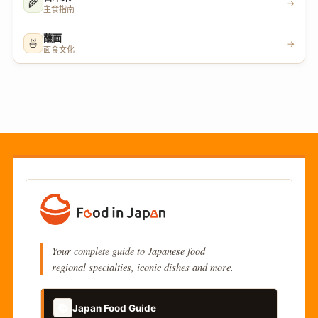
🌾
→
主食指南
蘸面
🍜
→
面食文化
Your complete guide to Japanese food
regional specialties, iconic dishes and more.
📚
Japan Food Guide