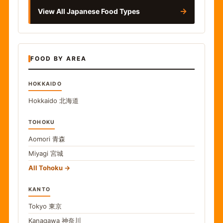
→
View All Japanese Food Types
FOOD BY AREA
HOKKAIDO
Hokkaido
北海道
TOHOKU
Aomori
青森
Miyagi
宮城
All Tohoku
KANTO
Tokyo
東京
Kanagawa
神奈川