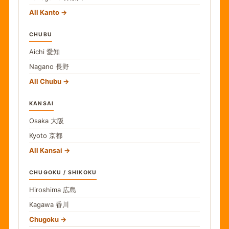
All Kanto
CHUBU
Aichi
愛知
Nagano
長野
All Chubu
KANSAI
Osaka
大阪
Kyoto
京都
All Kansai
CHUGOKU / SHIKOKU
Hiroshima
広島
Kagawa
香川
Chugoku