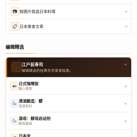
📷
按图片挑选日本料理
→
📋
日本美食文章
→
编辑精选
→
江户前寿司
🍣
编辑精选的经典东京美食指南。
日式咖喱饭
🍛
→
暖心美食
清酒酿造：醪
🍶
→
清酒百科
酒母：酵母启动剂
🍶
→
酿造基础
日本米