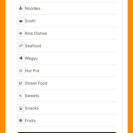
🍝
Noodles
🍣
Sushi
🍚
Rice Dishes
🦐
Seafood
🥩
Wagyu
🍲
Hot Pot
🥢
Street Food
🍡
Sweets
🍘
Snacks
🍓
Fruits