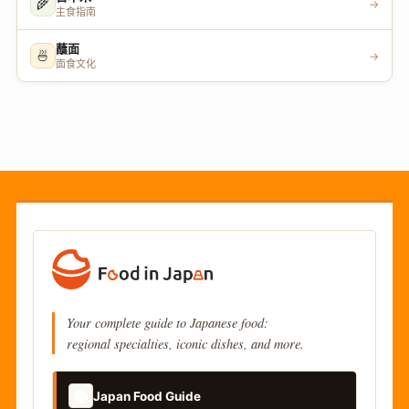
🌾
→
主食指南
蘸面
🍜
→
面食文化
Your complete guide to Japanese food:
regional specialties, iconic dishes, and more.
📚
Japan Food Guide