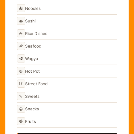
🍝
Noodles
🍣
Sushi
🍚
Rice Dishes
🦐
Seafood
🥩
Wagyu
🍲
Hot Pot
🥢
Street Food
🍡
Sweets
🍘
Snacks
🍓
Fruits