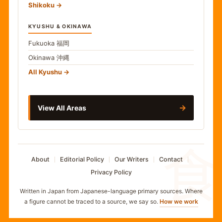
Shikoku
KYUSHU & OKINAWA
Fukuoka
福岡
Okinawa
沖縄
All Kyushu
→
View All Areas
食
About
Editorial Policy
Our Writers
Contact
Privacy Policy
Written in Japan from Japanese-language primary sources. Where
a figure cannot be traced to a source, we say so.
How we work