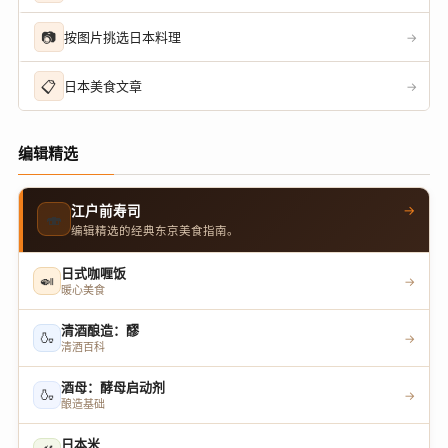
📷
按图片挑选日本料理
→
📋
日本美食文章
→
编辑精选
→
江户前寿司
🍣
编辑精选的经典东京美食指南。
日式咖喱饭
🍛
→
暖心美食
清酒酿造：醪
🍶
→
清酒百科
酒母：酵母启动剂
🍶
→
酿造基础
日本米