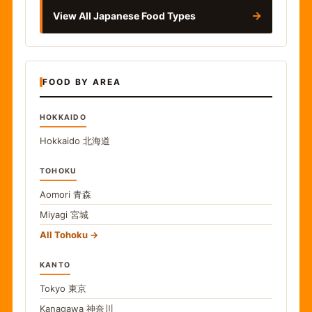
→
View All Japanese Food Types
FOOD BY AREA
HOKKAIDO
Hokkaido
北海道
TOHOKU
Aomori
青森
Miyagi
宮城
All Tohoku
KANTO
Tokyo
東京
Kanagawa
神奈川