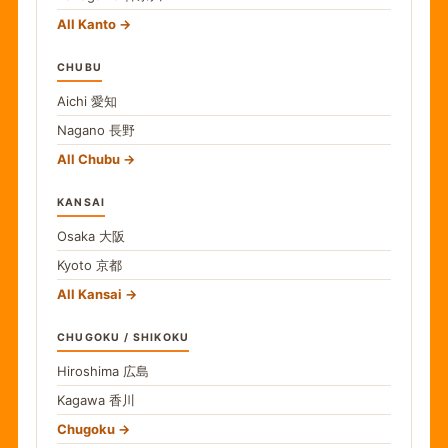
All Kanto
CHUBU
Aichi
愛知
Nagano
長野
All Chubu
KANSAI
Osaka
大阪
Kyoto
京都
All Kansai
CHUGOKU / SHIKOKU
Hiroshima
広島
Kagawa
香川
Chugoku