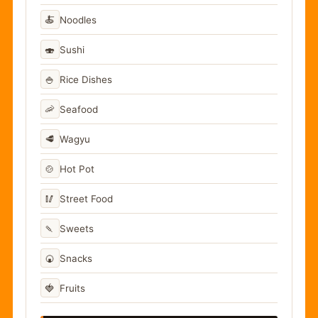
🍝
Noodles
🍣
Sushi
🍚
Rice Dishes
🦐
Seafood
🥩
Wagyu
🍲
Hot Pot
🥢
Street Food
🍡
Sweets
🍘
Snacks
🍓
Fruits