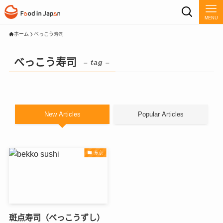
MENU
ホーム
べっこう寿司
べっこう寿司
– tag –
New Articles
Popular Articles
东京
斑点寿司（べっこうずし）