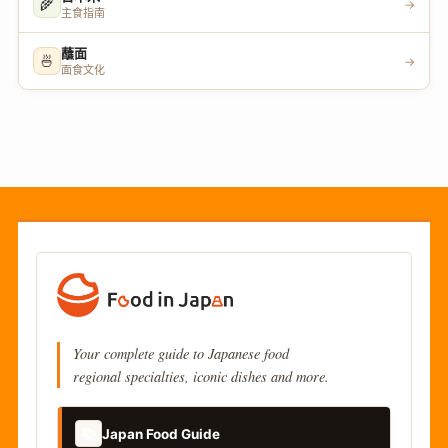
🌾
→
主食指南
蘸面
🍜
→
面食文化
Your complete guide to Japanese food
regional specialties, iconic dishes and more.
📚
Japan Food Guide