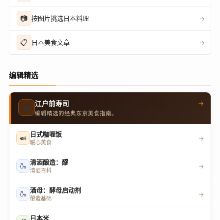
📷
按图片挑选日本料理
→
📋
日本美食文章
→
编辑精选
→
江户前寿司
🍣
编辑精选的经典东京美食指南。
日式咖喱饭
🍛
→
暖心美食
清酒酿造：醪
🍶
→
清酒百科
酒母：酵母启动剂
🍶
→
酿造基础
日本米