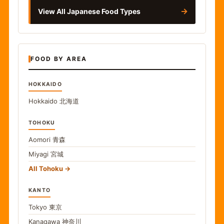
→
View All Japanese Food Types
FOOD BY AREA
HOKKAIDO
Hokkaido
北海道
TOHOKU
Aomori
青森
Miyagi
宮城
All Tohoku
KANTO
Tokyo
東京
Kanagawa
神奈川