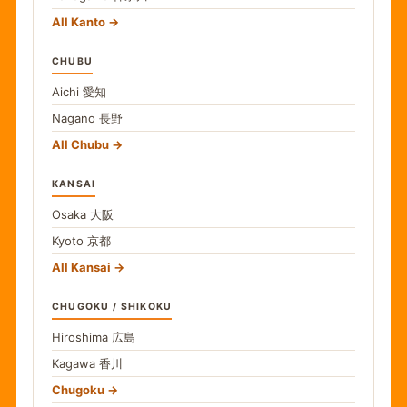
All Kanto
CHUBU
Aichi
愛知
Nagano
長野
All Chubu
KANSAI
Osaka
大阪
Kyoto
京都
All Kansai
CHUGOKU / SHIKOKU
Hiroshima
広島
Kagawa
香川
Chugoku