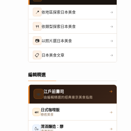
📍
依地區探索日本美食
→
🍴
依類型探索日本美食
→
📷
以照片選日本美食
→
📋
日本美食文章
→
編輯精選
→
江戶前壽司
🍣
由編輯精選的經典東京美食指南
日式咖哩飯
🍛
→
療癒美食
清酒釀造：醪
🍶
→