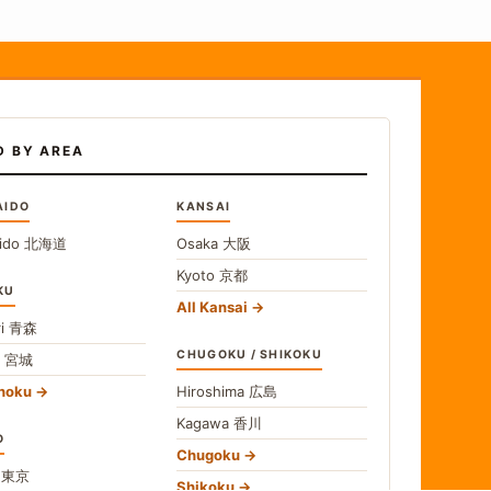
D BY AREA
AIDO
KANSAI
ido
北海道
Osaka
大阪
Kyoto
京都
KU
All Kansai
i
青森
CHUGOKU / SHIKOKU
i
宮城
ohoku
Hiroshima
広島
Kagawa
香川
O
Chugoku
o
東京
Shikoku