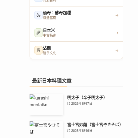
清酒百科
酒母：酵母起種
🍶
→
釀造基礎
日本米
🌾
→
主食指南
沾麵
🍜
→
麵食文化
最新日本料理文章
明太子（辛子明太子）
2026年8月7日
富士宮炒麵（富士宮やきそば）
2026年8月6日