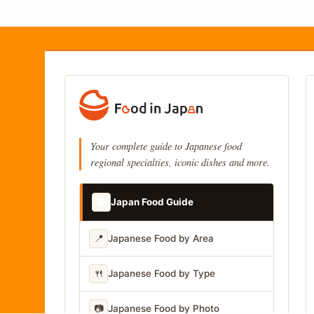
Your complete guide to Japanese food
regional specialties, iconic dishes and more.
📚
Japan Food Guide
📍
Japanese Food by Area
🍴
Japanese Food by Type
📷
Japanese Food by Photo