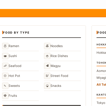
FOOD BY TYPE
FOO
HOKK
🍜
🍝
Ramen
Noodles
Hokka
🍣
🍚
Sushi
Rice Dishes
TOHO
🦐
🥩
Seafood
Wagyu
Aomor
🍲
🥢
Hot Pot
Street Food
Miyag
All T
🍡
🍘
Sweets
Snacks
KANT
🍓
Fruits
Toky