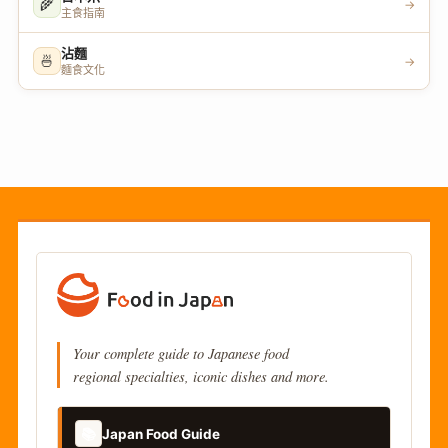
🌾
→
主食指南
沾麵
🍜
→
麵食文化
Your complete guide to Japanese food
regional specialties, iconic dishes and more.
📚
Japan Food Guide