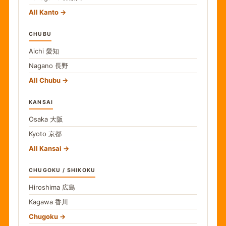
All Kanto
CHUBU
Aichi
愛知
Nagano
長野
All Chubu
KANSAI
Osaka
大阪
Kyoto
京都
All Kansai
CHUGOKU / SHIKOKU
Hiroshima
広島
Kagawa
香川
Chugoku