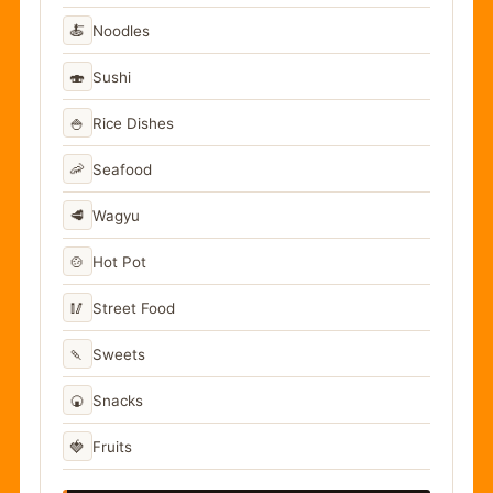
🍝
Noodles
🍣
Sushi
🍚
Rice Dishes
🦐
Seafood
🥩
Wagyu
🍲
Hot Pot
🥢
Street Food
🍡
Sweets
🍘
Snacks
🍓
Fruits