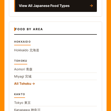
→
View All Japanese Food Types
FOOD BY AREA
HOKKAIDO
Hokkaido
北海道
TOHOKU
Aomori
青森
Miyagi
宮城
All Tohoku
KANTO
Tokyo
東京
Kanagawa
神奈川