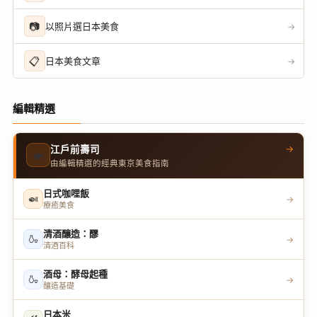
📷
以照片選日本美食
→
📋
日本美食文章
→
編輯精選
→
江戶前壽司
🍣
由編輯精選的經典東京美食指南
日式咖哩飯
🍛
→
療癒美食
清酒釀造：醪
🍶
→
清酒百科
酒母：酵母起種
🍶
→
釀造基礎
日本米