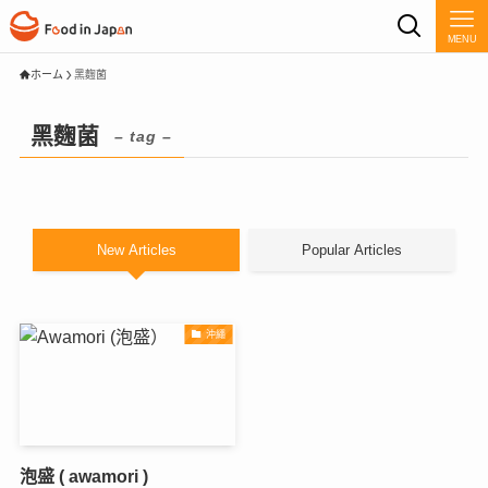
MENU
ホーム
黑麴菌
黑麴菌
– tag –
New Articles
Popular Articles
沖繩
泡盛 ( awamori )