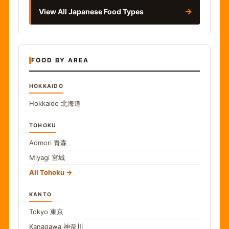
→
View All Japanese Food Types
FOOD BY AREA
HOKKAIDO
Hokkaido
北海道
TOHOKU
Aomori
青森
Miyagi
宮城
All Tohoku
KANTO
Tokyo
東京
Kanagawa
神奈川