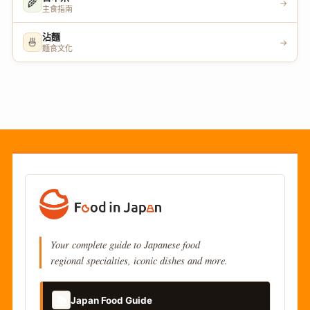
🌾
→
主食指南
沾麵
🍜
→
麵食文化
Your complete guide to Japanese food
regional specialties, iconic dishes and more.
📚
Japan Food Guide