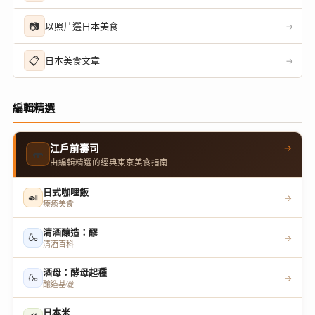
📷
以照片選日本美食
→
📋
日本美食文章
→
編輯精選
→
江戶前壽司
🍣
由編輯精選的經典東京美食指南
日式咖哩飯
🍛
→
療癒美食
清酒釀造：醪
🍶
→
清酒百科
酒母：酵母起種
🍶
→
釀造基礎
日本米