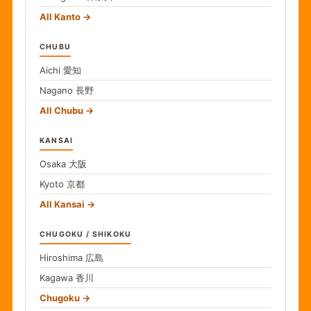
All Kanto
CHUBU
Aichi
愛知
Nagano
長野
All Chubu
KANSAI
Osaka
大阪
Kyoto
京都
All Kansai
CHUGOKU / SHIKOKU
Hiroshima
広島
Kagawa
香川
Chugoku