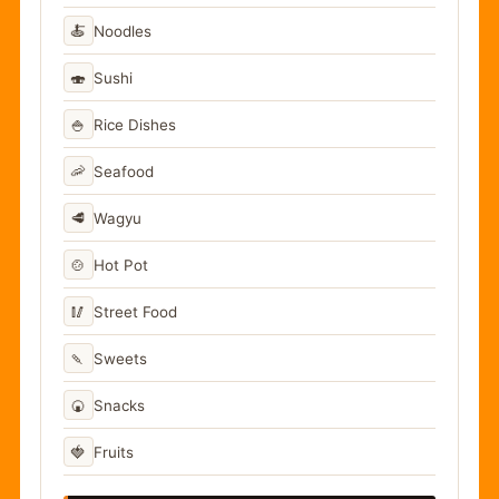
🍝
Noodles
🍣
Sushi
🍚
Rice Dishes
🦐
Seafood
🥩
Wagyu
🍲
Hot Pot
🥢
Street Food
🍡
Sweets
🍘
Snacks
🍓
Fruits