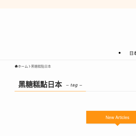
日
ホーム
黑糖糕點日本
黑糖糕點日本
– tag –
New Articles