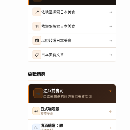
📍
依地區探索日本美食
→
🍴
依類型探索日本美食
→
📷
以照片選日本美食
→
📋
日本美食文章
→
編輯精選
→
江戶前壽司
🍣
由編輯精選的經典東京美食指南
日式咖哩飯
🍛
→
療癒美食
清酒釀造：醪
🍶
→