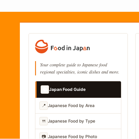
Your complete guide to Japanese food
regional specialties, iconic dishes and more.
📚
Japan Food Guide
📍
Japanese Food by Area
🍴
Japanese Food by Type
📷
Japanese Food by Photo