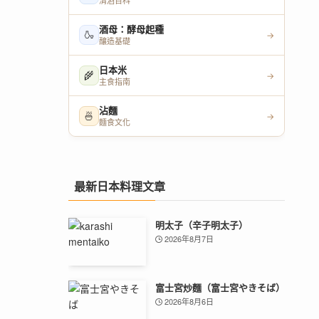
清酒百科
酒母：酵母起種
🍶
→
釀造基礎
日本米
🌾
→
主食指南
沾麵
🍜
→
麵食文化
最新日本料理文章
明太子（辛子明太子）
2026年8月7日
富士宮炒麵（富士宮やきそば）
2026年8月6日