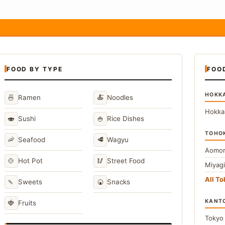
FOOD BY TYPE
FOO
HOKK
🍜
🍝
Ramen
Noodles
Hokka
🍣
🍚
Sushi
Rice Dishes
TOHO
🦐
🥩
Seafood
Wagyu
Aomor
🍲
🥢
Hot Pot
Street Food
Miyag
All T
🍡
🍘
Sweets
Snacks
KANT
🍓
Fruits
Toky