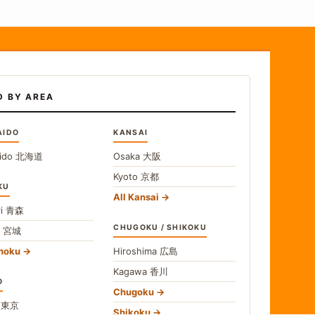
D BY AREA
AIDO
KANSAI
ido
北海道
Osaka
大阪
Kyoto
京都
KU
All Kansai
i
青森
CHUGOKU / SHIKOKU
i
宮城
ohoku
Hiroshima
広島
Kagawa
香川
O
Chugoku
o
東京
Shikoku