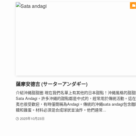
薩摩安德吉 (サーターアンダギー)
介紹沖繩甜甜圈 現在我們名單上有其他的日本甜點！沖繩風格的甜甜
Sata Andagi。許多沖繩的甜點都是中式的，經常用於傳統活動。這
夷也很受歡迎，有時僅簡稱為Andagi。傳統的沖繩sata andagi包含
糖和雞蛋。材料必須混合成球狀並油炸。他們通常...
2025年10月23日