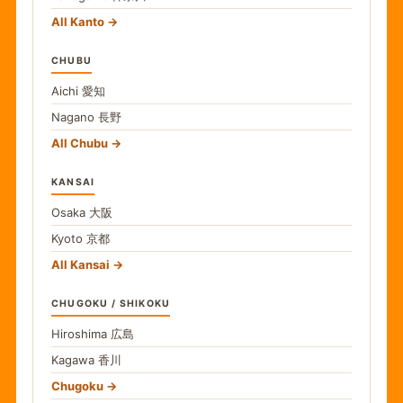
All Kanto
CHUBU
Aichi
愛知
Nagano
長野
All Chubu
KANSAI
Osaka
大阪
Kyoto
京都
All Kansai
CHUGOKU / SHIKOKU
Hiroshima
広島
Kagawa
香川
Chugoku