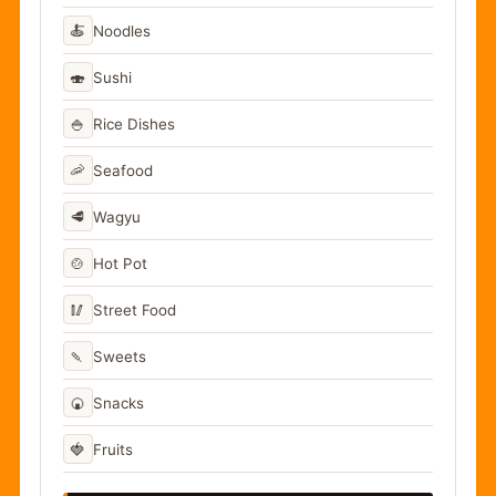
🍝
Noodles
🍣
Sushi
🍚
Rice Dishes
🦐
Seafood
🥩
Wagyu
🍲
Hot Pot
🥢
Street Food
🍡
Sweets
🍘
Snacks
🍓
Fruits