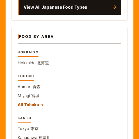
→
View All Japanese Food Types
FOOD BY AREA
HOKKAIDO
Hokkaido
北海道
TOHOKU
Aomori
青森
Miyagi
宮城
All Tohoku
KANTO
Tokyo
東京
Kanagawa
神奈川