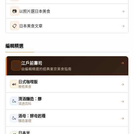
📷
以照片選日本美食
→
📋
日本美食文章
→
編輯精選
→
江戶前壽司
🍣
由編輯精選的經典東京美食指南
日式咖哩飯
🍛
→
療癒美食
清酒釀造：醪
🍶
→
清酒百科
酒母：酵母起種
🍶
→
釀造基礎
日本米