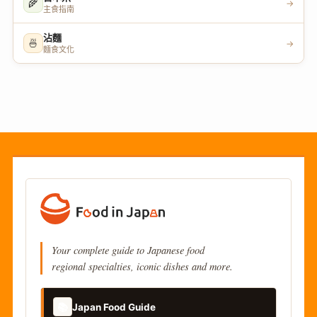
🌾
→
主食指南
沾麵
🍜
→
麵食文化
Your complete guide to Japanese food
regional specialties, iconic dishes and more.
📚
Japan Food Guide