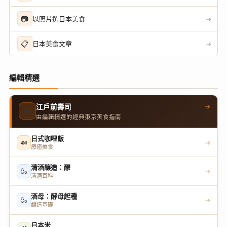
📷
以照片選日本美食
→
📋
日本美食文章
→
編輯精選
→
江戶前壽司
🍣
由編輯精選的經典東京美食指南
日式咖哩飯
🍛
→
療癒美食
清酒釀造：醪
🍶
→
清酒百科
酒母：酵母起種
🍶
→
釀造基礎
日本米