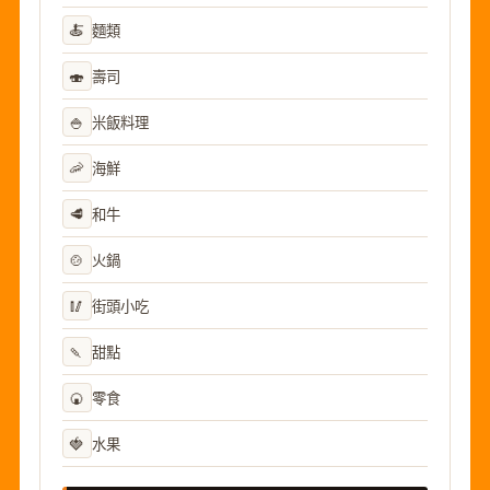
🍝
麵類
🍣
壽司
🍚
米飯料理
🦐
海鮮
🥩
和牛
🍲
火鍋
🥢
街頭小吃
🍡
甜點
🍘
零食
🍓
水果