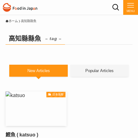
MENU
ホーム
高知縣縣魚
高知縣縣魚
– tag –
New Articles
Popular Articles
日本海鮮
鰹魚 ( katsuo )