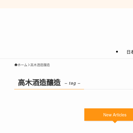
日
ホーム
高木酒造釀造
高木酒造釀造
– tag –
New Articles