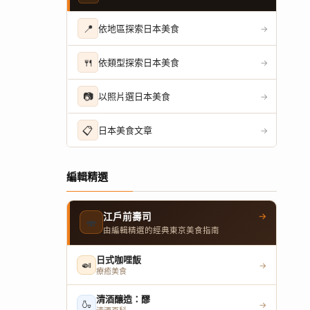
📍
依地區探索日本美食
→
🍴
依類型探索日本美食
→
📷
以照片選日本美食
→
📋
日本美食文章
→
編輯精選
→
江戶前壽司
🍣
由編輯精選的經典東京美食指南
日式咖哩飯
🍛
→
療癒美食
清酒釀造：醪
🍶
→