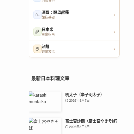
清酒百科
酒母：酵母起種
🍶
→
釀造基礎
日本米
🌾
→
主食指南
沾麵
🍜
→
麵食文化
最新日本料理文章
明太子（辛子明太子）
2026年8月7日
富士宮炒麵（富士宮やきそば）
2026年8月6日