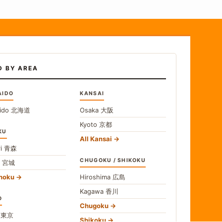
D BY AREA
AIDO
KANSAI
ido
北海道
Osaka
大阪
Kyoto
京都
KU
All Kansai
i
青森
CHUGOKU / SHIKOKU
i
宮城
ohoku
Hiroshima
広島
Kagawa
香川
O
Chugoku
o
東京
Shikoku