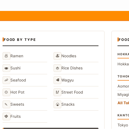
FOOD BY TYPE
FOO
HOKK
🍜
🍝
Ramen
Noodles
Hokka
🍣
🍚
Sushi
Rice Dishes
TOHO
🦐
🥩
Seafood
Wagyu
Aomor
🍲
🥢
Hot Pot
Street Food
Miyag
All T
🍡
🍘
Sweets
Snacks
KANT
🍓
Fruits
Toky