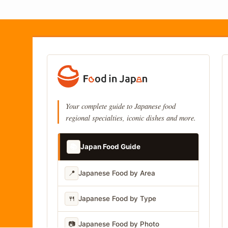
Your complete guide to Japanese food
regional specialties, iconic dishes and more.
📚
Japan Food Guide
📍
Japanese Food by Area
🍴
Japanese Food by Type
📷
Japanese Food by Photo