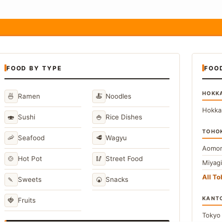
FOOD BY TYPE
FOO
HOKK
🍜
🍝
Ramen
Noodles
Hokka
🍣
🍚
Sushi
Rice Dishes
TOHO
🦐
🥩
Seafood
Wagyu
Aomor
🍲
🥢
Hot Pot
Street Food
Miyag
All T
🍡
🍘
Sweets
Snacks
KANT
🍓
Fruits
Toky