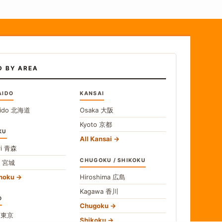
D BY AREA
AIDO
KANSAI
ido
北海道
Osaka
大阪
Kyoto
京都
KU
All Kansai
i
青森
CHUGOKU / SHIKOKU
i
宮城
ohoku
Hiroshima
広島
Kagawa
香川
O
Chugoku
o
東京
Shikoku