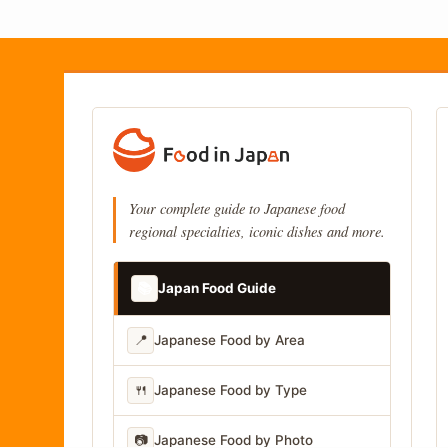
Your complete guide to Japanese food
regional specialties, iconic dishes and more.
📚
Japan Food Guide
📍
Japanese Food by Area
🍴
Japanese Food by Type
📷
Japanese Food by Photo