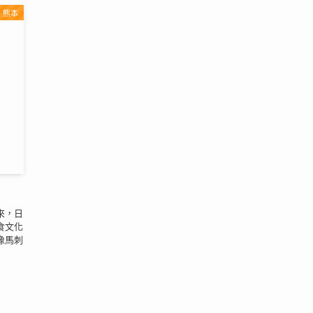
熊本
來，日
食文化
像馬刺