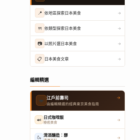
📍
依地區探索日本美食
→
🍴
依類型探索日本美食
→
📷
以照片選日本美食
→
📋
日本美食文章
→
編輯精選
→
江戶前壽司
🍣
由編輯精選的經典東京美食指南
日式咖哩飯
🍛
→
療癒美食
清酒釀造：醪
🍶
→