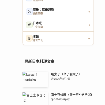
清酒百科
酒母：酵母起種
🍶
→
釀造基礎
日本米
🌾
→
主食指南
沾麵
🍜
→
麵食文化
最新日本料理文章
明太子（辛子明太子）
2026年8月7日
富士宮炒麵（富士宮やきそば）
2026年8月6日