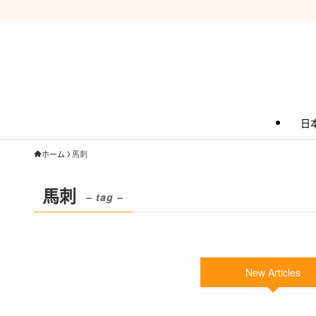
日
ホーム
馬刺
馬刺
– tag –
New Articles