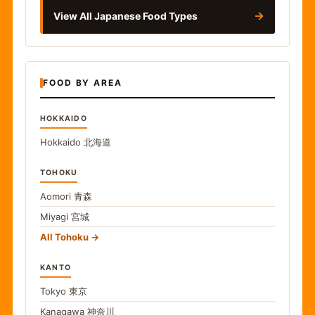
→
View All Japanese Food Types
FOOD BY AREA
HOKKAIDO
Hokkaido
北海道
TOHOKU
Aomori
青森
Miyagi
宮城
All Tohoku
KANTO
Tokyo
東京
Kanagawa
神奈川