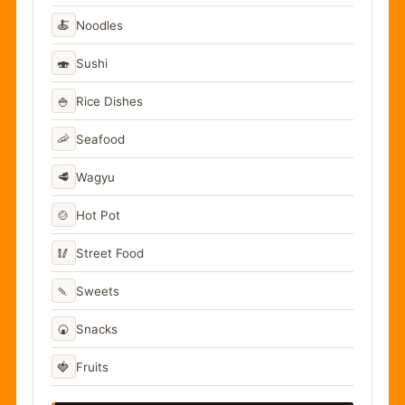
🍝
Noodles
🍣
Sushi
🍚
Rice Dishes
🦐
Seafood
🥩
Wagyu
🍲
Hot Pot
🥢
Street Food
🍡
Sweets
🍘
Snacks
🍓
Fruits