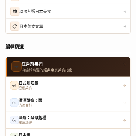
📷
以照片選日本美食
→
📋
日本美食文章
→
編輯精選
→
江戶前壽司
🍣
由編輯精選的經典東京美食指南
日式咖哩飯
🍛
→
療癒美食
清酒釀造：醪
🍶
→
清酒百科
酒母：酵母起種
🍶
→
釀造基礎
日本米