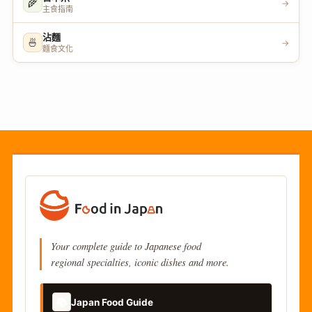
🌾
→
主食指南
沾麵
🍜
→
麵食文化
Your complete guide to Japanese food
regional specialties, iconic dishes and more.
📚
Japan Food Guide