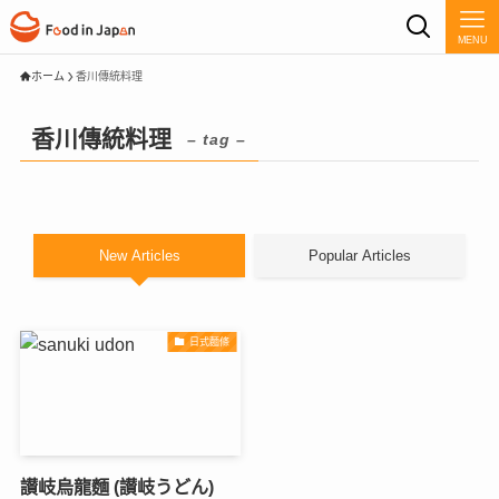
MENU
ホーム
香川傳統料理
香川傳統料理
– tag –
New Articles
Popular Articles
日式麵條
讃岐烏龍麵 (讃岐うどん)