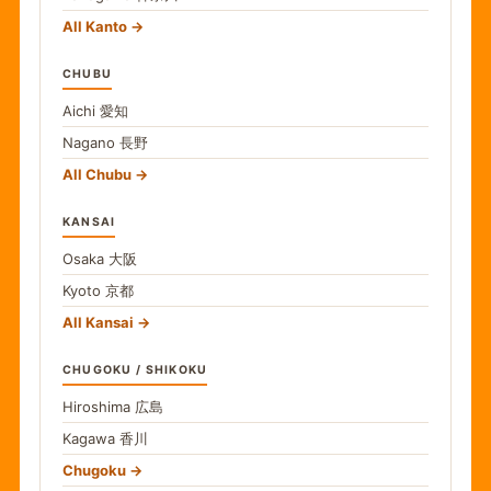
All Kanto
CHUBU
Aichi
愛知
Nagano
長野
All Chubu
KANSAI
Osaka
大阪
Kyoto
京都
All Kansai
CHUGOKU / SHIKOKU
Hiroshima
広島
Kagawa
香川
Chugoku