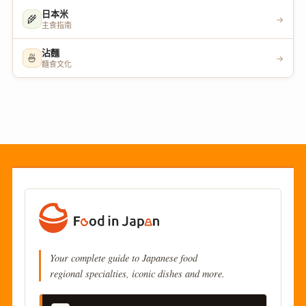
日本米
🌾
→
主食指南
沾麵
🍜
→
麵食文化
Your complete guide to Japanese food
regional specialties, iconic dishes and more.