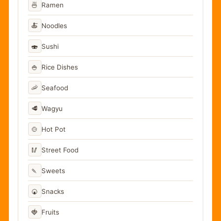
🍜
Ramen
🍝
Noodles
🍣
Sushi
🍚
Rice Dishes
🦐
Seafood
🥩
Wagyu
🍲
Hot Pot
🥢
Street Food
🍡
Sweets
🍘
Snacks
🍓
Fruits