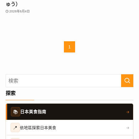
ゅう）
2026年6月4日
1
探索
📚
日本美食指南
→
📍
依地區探索日本美食
→