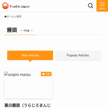
MENU
ホーム
饅頭
饅頭
– tag –
New Articles
Popular Articles
山梨
裏白饅頭（うらじろまんじ