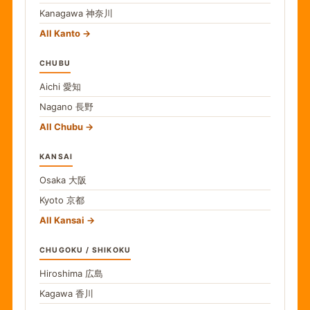
Kanagawa
神奈川
All Kanto
CHUBU
Aichi
愛知
Nagano
長野
All Chubu
KANSAI
Osaka
大阪
Kyoto
京都
All Kansai
CHUGOKU / SHIKOKU
Hiroshima
広島
Kagawa
香川