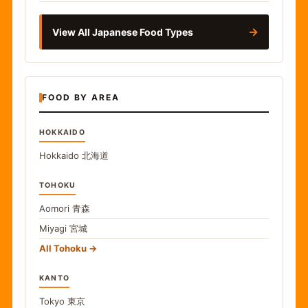
→
View All Japanese Food Types
FOOD BY AREA
HOKKAIDO
Hokkaido
北海道
TOHOKU
Aomori
青森
Miyagi
宮城
All Tohoku
KANTO
Tokyo
東京