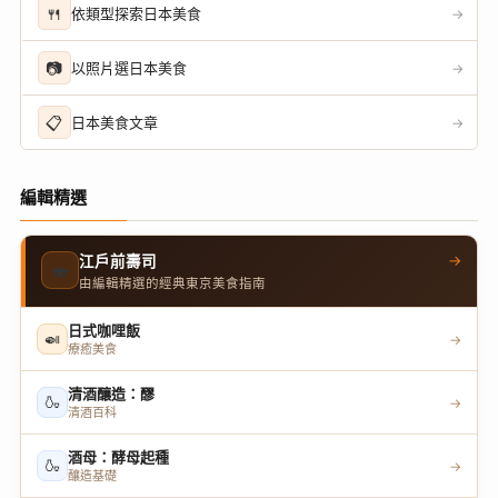
🍴
依類型探索日本美食
→
📷
以照片選日本美食
→
📋
日本美食文章
→
編輯精選
→
江戶前壽司
🍣
由編輯精選的經典東京美食指南
日式咖哩飯
🍛
→
療癒美食
清酒釀造：醪
🍶
→
清酒百科
酒母：酵母起種
🍶
→
釀造基礎