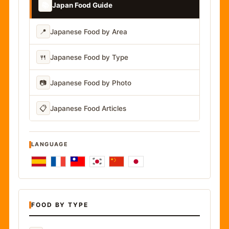
📚
Japan Food Guide
📍
Japanese Food by Area
🍴
Japanese Food by Type
📷
Japanese Food by Photo
📋
Japanese Food Articles
LANGUAGE
FOOD BY TYPE