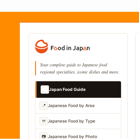
Your complete guide to Japanese food
regional specialties, iconic dishes and more.
📚
Japan Food Guide
📍
Japanese Food by Area
🍴
Japanese Food by Type
📷
Japanese Food by Photo