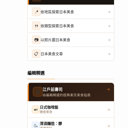
📍
依地區探索日本美食
→
🍴
依類型探索日本美食
→
📷
以照片選日本美食
→
📋
日本美食文章
→
編輯精選
→
江戶前壽司
🍣
由編輯精選的經典東京美食指南
日式咖哩飯
🍛
→
療癒美食
清酒釀造：醪
🍶
→