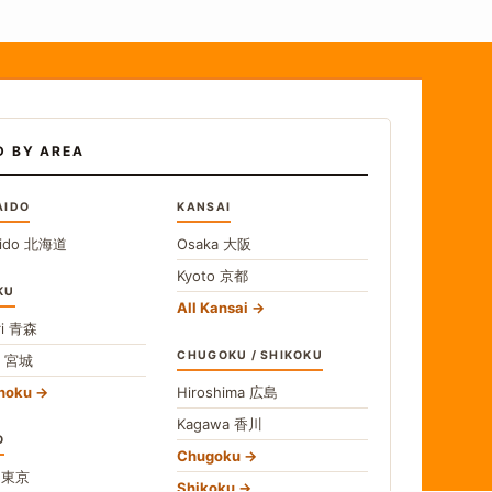
D BY AREA
AIDO
KANSAI
ido
北海道
Osaka
大阪
Kyoto
京都
KU
All Kansai
i
青森
CHUGOKU / SHIKOKU
i
宮城
ohoku
Hiroshima
広島
Kagawa
香川
O
Chugoku
o
東京
Shikoku