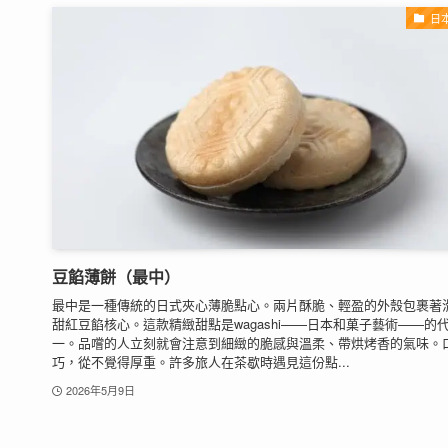
日
豆餡薄餅（最中）
最中是一種傳統的日式夾心薄脆點心。兩片酥脆、輕盈的外殼包裹著
甜紅豆餡核心。這款精緻甜點是wagashi——日本和菓子藝術——的
一。品嚐的人立刻就會注意到細緻的脆感與溫柔、帶烘烤香的氣味。
巧，從不覺得厚重。許多旅人在茶歇時遇見這份點...
2026年5月9日