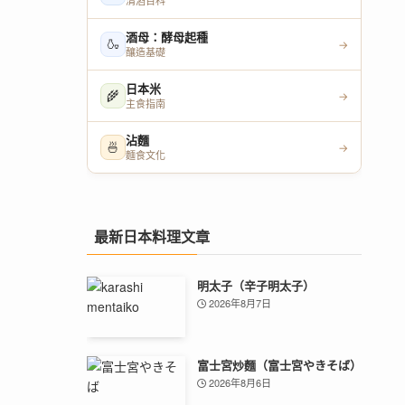
清酒百科
酒母：酵母起種
🍶
→
釀造基礎
日本米
🌾
→
主食指南
沾麵
🍜
→
麵食文化
最新日本料理文章
明太子（辛子明太子）
2026年8月7日
富士宮炒麵（富士宮やきそば）
2026年8月6日