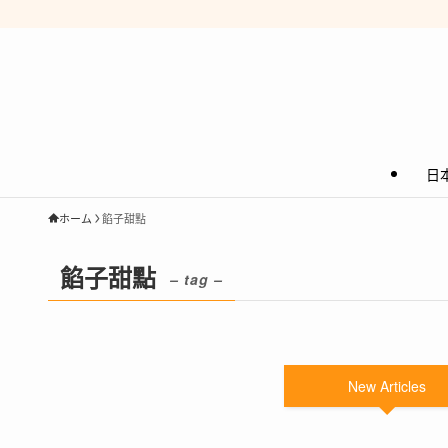
日
ホーム
餡子甜點
餡子甜點
– tag –
New Articles