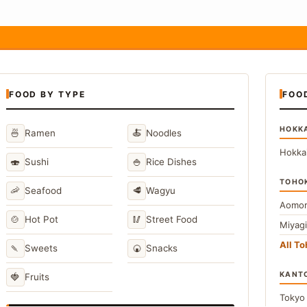
FOOD BY TYPE
FOO
HOKK
🍜
🍝
Ramen
Noodles
Hokka
🍣
🍚
Sushi
Rice Dishes
TOHO
🦐
🥩
Seafood
Wagyu
Aomor
🍲
🥢
Hot Pot
Street Food
Miyag
All T
🍡
🍘
Sweets
Snacks
KANT
🍓
Fruits
Toky