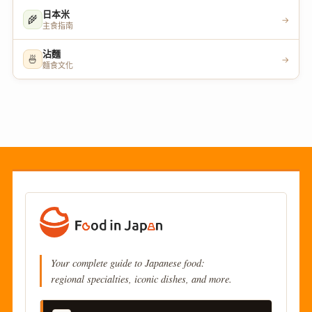
日本米
🌾
→
主食指南
沾麵
🍜
→
麵食文化
Your complete guide to Japanese food:
regional specialties, iconic dishes, and more.