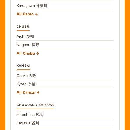
Kanagawa
神奈川
All Kanto
CHUBU
Aichi
愛知
Nagano
長野
All Chubu
KANSAI
Osaka
大阪
Kyoto
京都
All Kansai
CHUGOKU / SHIKOKU
Hiroshima
広島
Kagawa
香川