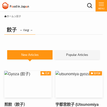
MENU
ホーム
餃子
餃子
– tag –
New Articles
Popular Articles
日本
栃木縣
煎餃（餃子）
宇都宮餃子 (Utsunomiya