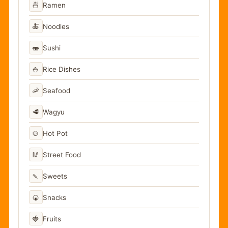
🍜
Ramen
🍝
Noodles
🍣
Sushi
🍚
Rice Dishes
🦐
Seafood
🥩
Wagyu
🍲
Hot Pot
🥢
Street Food
🍡
Sweets
🍘
Snacks
🍓
Fruits