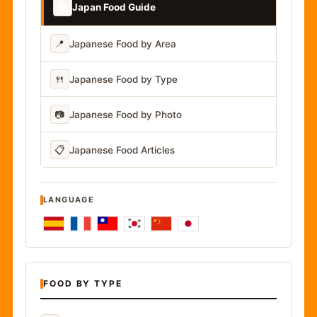
📚
Japan Food Guide
📍
Japanese Food by Area
🍴
Japanese Food by Type
📷
Japanese Food by Photo
📋
Japanese Food Articles
LANGUAGE
FOOD BY TYPE