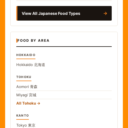
→
View All Japanese Food Types
FOOD BY AREA
HOKKAIDO
Hokkaido
北海道
TOHOKU
Aomori
青森
Miyagi
宮城
All Tohoku
KANTO
Tokyo
東京