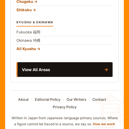
Chugoku
Shikoku
KYUSHU & OKINAWA
Fukuoka
福岡
Okinawa
沖縄
All Kyushu
→
View All Areas
食
About
Editorial Policy
Our Writers
Contact
Privacy Policy
Written in Japan from Japanese-language primary sources. Where
a figure cannot be traced to a source, we say so.
How we work