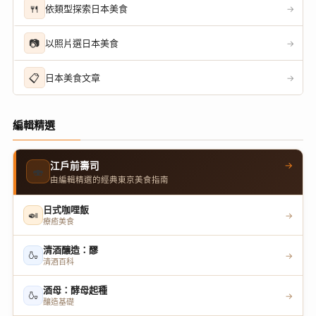
🍴
依類型探索日本美食
→
📷
以照片選日本美食
→
📋
日本美食文章
→
編輯精選
→
江戶前壽司
🍣
由編輯精選的經典東京美食指南
日式咖哩飯
🍛
→
療癒美食
清酒釀造：醪
🍶
→
清酒百科
酒母：酵母起種
🍶
→
釀造基礎