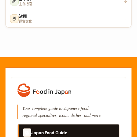
🌾
→
主食指南
沾麵
🍜
→
麵食文化
Your complete guide to Japanese food:
regional specialties, iconic dishes, and more.
📚
Japan Food Guide