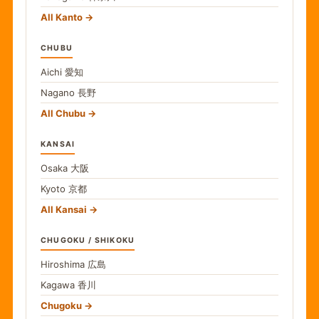
All Kanto
CHUBU
Aichi
愛知
Nagano
長野
All Chubu
KANSAI
Osaka
大阪
Kyoto
京都
All Kansai
CHUGOKU / SHIKOKU
Hiroshima
広島
Kagawa
香川
Chugoku