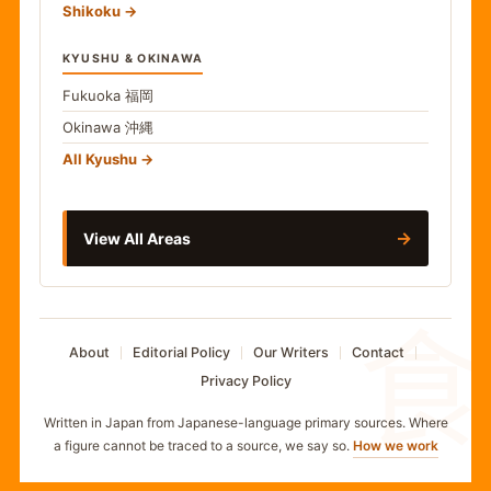
Shikoku
KYUSHU & OKINAWA
Fukuoka
福岡
Okinawa
沖縄
All Kyushu
→
View All Areas
食
About
Editorial Policy
Our Writers
Contact
Privacy Policy
Written in Japan from Japanese-language primary sources. Where
a figure cannot be traced to a source, we say so.
How we work