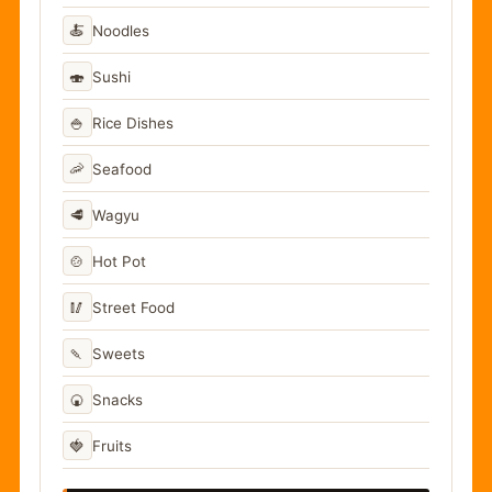
🍝
Noodles
🍣
Sushi
🍚
Rice Dishes
🦐
Seafood
🥩
Wagyu
🍲
Hot Pot
🥢
Street Food
🍡
Sweets
🍘
Snacks
🍓
Fruits