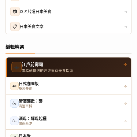
📷
以照片選日本美食
→
📋
日本美食文章
→
編輯精選
→
江戶前壽司
🍣
由編輯精選的經典東京美食指南
日式咖哩飯
🍛
→
療癒美食
清酒釀造：醪
🍶
→
清酒百科
酒母：酵母起種
🍶
→
釀造基礎
日本米