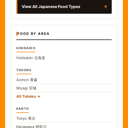
→
View All Japanese Food Types
FOOD BY AREA
HOKKAIDO
Hokkaido
北海道
TOHOKU
Aomori
青森
Miyagi
宮城
All Tohoku
KANTO
Tokyo
東京
Kanagawa
神奈川