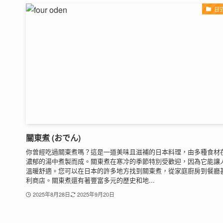
日
關東煮 (おでん)
你曾經吃過關東煮嗎？這是一道美味且滋補的日本料理，由多種食材
濃郁的湯中煮製而成。關東煮在寒冷的季節特別受歡迎，因為它能讓
溫暖舒適。您可以在日本的許多地方找到關東煮，從家庭廚房到餐廳
利商店。關東煮還有著豐富多元的歷史和地...
2025年8月28日
2025年9月20日