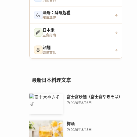
清酒百科
酒母：酵母起種
🍶
→
釀造基礎
日本米
🌾
→
主食指南
沾麵
🍜
→
麵食文化
最新日本料理文章
富士宮炒麵（富士宮やきそば）
2026年8月6日
梅酒
2026年8月3日