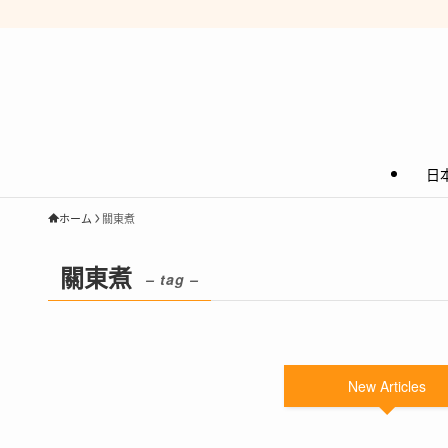
日
ホーム
關東煮
關東煮
– tag –
New Articles