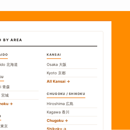
D BY AREA
AIDO
KANSAI
ido
北海道
Osaka
大阪
Kyoto
京都
KU
All Kansai
i
青森
CHUGOKU / SHIKOKU
i
宮城
ohoku
Hiroshima
広島
Kagawa
香川
O
Chugoku
o
東京
Shikoku