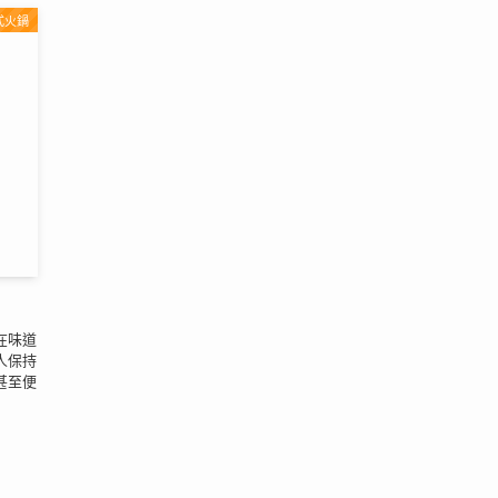
式火鍋
在味道
人保持
甚至便