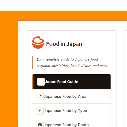
Your complete guide to Japanese food
regional specialties, iconic dishes and more.
📚
Japan Food Guide
📍
Japanese Food by Area
🍴
Japanese Food by Type
📷
Japanese Food by Photo