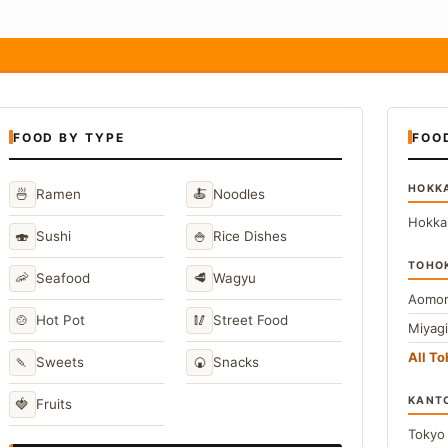
FOOD BY TYPE
FOO
HOKK
🍜
🍝
Ramen
Noodles
Hokka
🍣
🍚
Sushi
Rice Dishes
TOHO
🦐
🥩
Seafood
Wagyu
Aomor
🍲
🥢
Hot Pot
Street Food
Miyag
All T
🍡
🍘
Sweets
Snacks
KANT
🍓
Fruits
Toky