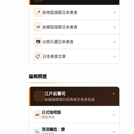
📍
依地區探索日本美食
→
🍴
依類型探索日本美食
→
📷
以照片選日本美食
→
📋
日本美食文章
→
編輯精選
→
江戶前壽司
🍣
由編輯精選的經典東京美食指南
日式咖哩飯
🍛
→
療癒美食
清酒釀造：醪
🍶
→