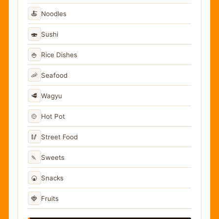
🍝
Noodles
🍣
Sushi
🍚
Rice Dishes
🦐
Seafood
🥩
Wagyu
🍲
Hot Pot
🥢
Street Food
🍡
Sweets
🍘
Snacks
🍓
Fruits