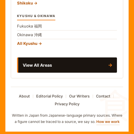
Shikoku
KYUSHU & OKINAWA
Fukuoka
福岡
Okinawa
沖縄
All Kyushu
→
View All Areas
食
About
Editorial Policy
Our Writers
Contact
Privacy Policy
Written in Japan from Japanese-language primary sources. Where
a figure cannot be traced to a source, we say so.
How we work