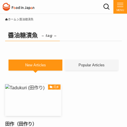
MENU
ホーム
醬油糖漬魚
醬油糖漬魚
– tag –
New Articles
Popular Articles
日本
田作（田作り）