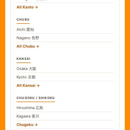
All Kanto
CHUBU
Aichi
愛知
Nagano
長野
All Chubu
KANSAI
Osaka
大阪
Kyoto
京都
All Kansai
CHUGOKU / SHIKOKU
Hiroshima
広島
Kagawa
香川
Chugoku