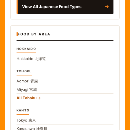
→
View All Japanese Food Types
FOOD BY AREA
HOKKAIDO
Hokkaido
北海道
TOHOKU
Aomori
青森
Miyagi
宮城
All Tohoku
KANTO
Tokyo
東京
Kanagawa
神奈川