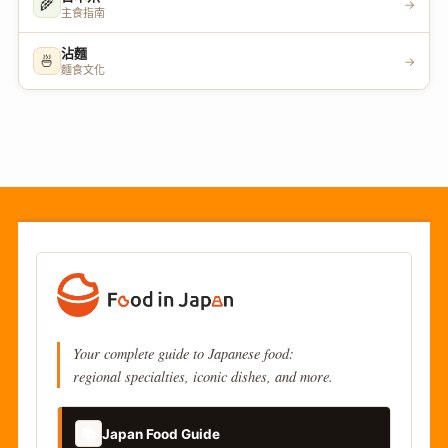
🌾
→
主食指南
沾麵
🍜
→
麵食文化
Your complete guide to Japanese food:
regional specialties, iconic dishes, and more.
📚
Japan Food Guide