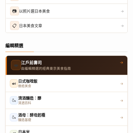
📷
以照片選日本美食
→
📋
日本美食文章
→
編輯精選
→
江戶前壽司
🍣
由編輯精選的經典東京美食指南
日式咖哩飯
🍛
→
療癒美食
清酒釀造：醪
🍶
→
清酒百科
酒母：酵母起種
🍶
→
釀造基礎
日本米