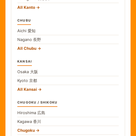
All Kanto
CHUBU
Aichi
愛知
Nagano
長野
All Chubu
KANSAI
Osaka
大阪
Kyoto
京都
All Kansai
CHUGOKU / SHIKOKU
Hiroshima
広島
Kagawa
香川
Chugoku