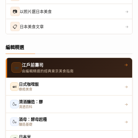
📷
以照片選日本美食
→
📋
日本美食文章
→
編輯精選
→
江戶前壽司
🍣
由編輯精選的經典東京美食指南
日式咖哩飯
🍛
→
療癒美食
清酒釀造：醪
🍶
→
清酒百科
酒母：酵母起種
🍶
→
釀造基礎
日本米