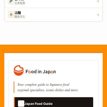
🌾
→
主食指南
沾麵
🍜
→
麵食文化
Your complete guide to Japanese food
regional specialties, iconic dishes and more.
📚
Japan Food Guide