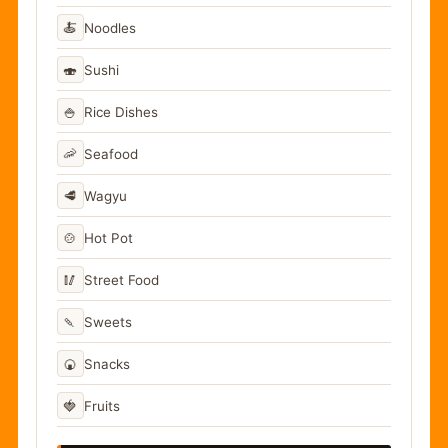
🍝
Noodles
🍣
Sushi
🍚
Rice Dishes
🦐
Seafood
🥩
Wagyu
🍲
Hot Pot
🥢
Street Food
🍡
Sweets
🍘
Snacks
🍓
Fruits