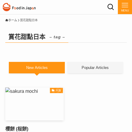
MENU
ホーム
賞花甜點日本
賞花甜點日本
– tag –
New Articles
Popular Articles
大阪
櫻餅 (桜餅)