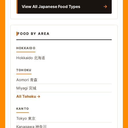
→
View All Japanese Food Types
FOOD BY AREA
HOKKAIDO
Hokkaido
北海道
TOHOKU
Aomori
青森
Miyagi
宮城
All Tohoku
KANTO
Tokyo
東京
Kanagawa
神奈川