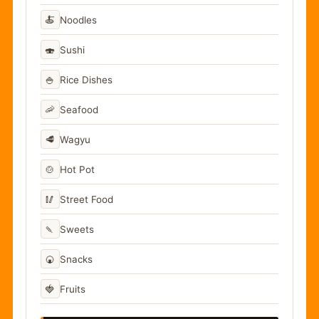
🍝
Noodles
🍣
Sushi
🍚
Rice Dishes
🦐
Seafood
🥩
Wagyu
🍲
Hot Pot
🥢
Street Food
🍡
Sweets
🍘
Snacks
🍓
Fruits