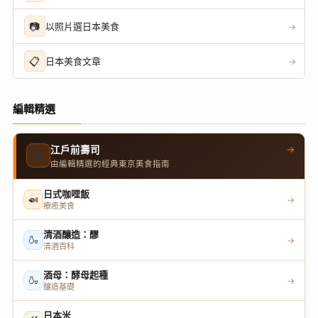
📷
以照片選日本美食
→
📋
日本美食文章
→
編輯精選
→
江戶前壽司
🍣
由編輯精選的經典東京美食指南
日式咖哩飯
🍛
→
療癒美食
清酒釀造：醪
🍶
→
清酒百科
酒母：酵母起種
🍶
→
釀造基礎
日本米