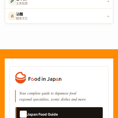
🌾
→
主食指南
沾麵
🍜
→
麵食文化
Your complete guide to Japanese food
regional specialties, iconic dishes and more.
📚
Japan Food Guide