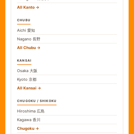
All Kanto
CHUBU
Aichi
愛知
Nagano
長野
All Chubu
KANSAI
Osaka
大阪
Kyoto
京都
All Kansai
CHUGOKU / SHIKOKU
Hiroshima
広島
Kagawa
香川
Chugoku