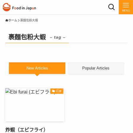
MENU
ホーム
裹麵包粉大蝦
裹麵包粉大蝦
– tag –
New Articles
Popular Articles
日本
炸蝦（エビフライ）