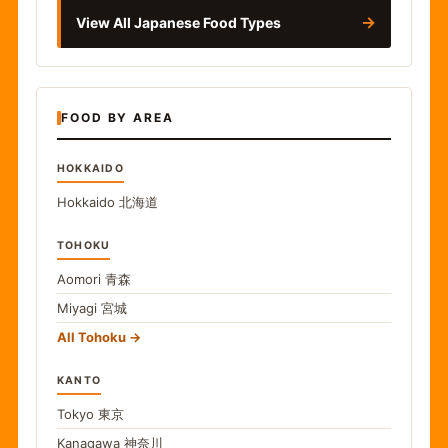
→
View All Japanese Food Types
FOOD BY AREA
HOKKAIDO
Hokkaido
北海道
TOHOKU
Aomori
青森
Miyagi
宮城
All Tohoku
KANTO
Tokyo
東京
Kanagawa
神奈川