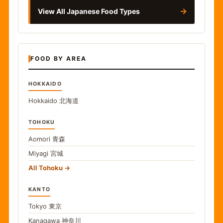
→
View All Japanese Food Types
FOOD BY AREA
HOKKAIDO
Hokkaido
北海道
TOHOKU
Aomori
青森
Miyagi
宮城
All Tohoku
KANTO
Tokyo
東京
Kanagawa
神奈川