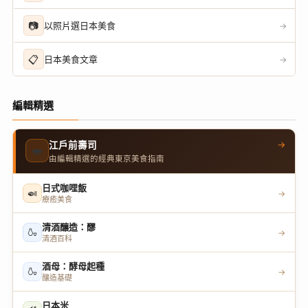
📷
以照片選日本美食
→
📋
日本美食文章
→
編輯精選
→
江戶前壽司
🍣
由編輯精選的經典東京美食指南
日式咖哩飯
🍛
→
療癒美食
清酒釀造：醪
🍶
→
清酒百科
酒母：酵母起種
🍶
→
釀造基礎
日本米