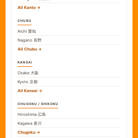
All Kanto
CHUBU
Aichi
愛知
Nagano
長野
All Chubu
KANSAI
Osaka
大阪
Kyoto
京都
All Kansai
CHUGOKU / SHIKOKU
Hiroshima
広島
Kagawa
香川
Chugoku