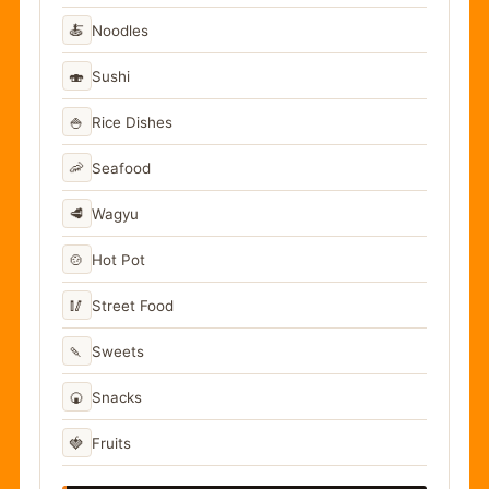
🍝
Noodles
🍣
Sushi
🍚
Rice Dishes
🦐
Seafood
🥩
Wagyu
🍲
Hot Pot
🥢
Street Food
🍡
Sweets
🍘
Snacks
🍓
Fruits