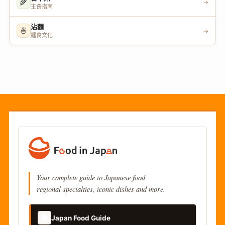
🌾
→
主食指南
沾麵
🍜
→
麵食文化
Your complete guide to Japanese food
regional specialties, iconic dishes and more.
📚
Japan Food Guide