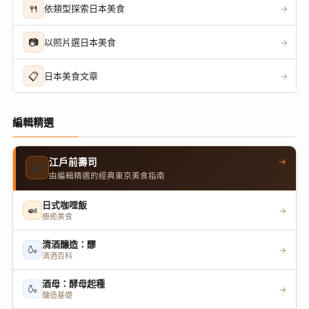
🍴
依類型探索日本美食
→
📷
以照片選日本美食
→
📋
日本美食文章
→
編輯精選
→
江戶前壽司
🍣
由編輯精選的經典東京美食指南
日式咖哩飯
🍛
→
療癒美食
清酒釀造：醪
🍶
→
清酒百科
酒母：酵母起種
🍶
→
釀造基礎