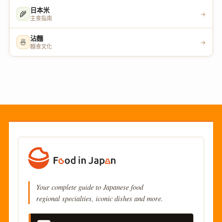
日本米
🌾
→
主食指南
沾麵
🍜
→
麵食文化
Your complete guide to Japanese food
regional specialties, iconic dishes and more.