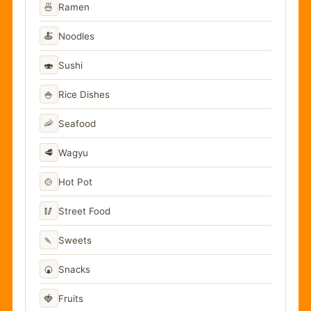
🍜
Ramen
🍝
Noodles
🍣
Sushi
🍚
Rice Dishes
🦐
Seafood
🥩
Wagyu
🍲
Hot Pot
🥢
Street Food
🍡
Sweets
🍘
Snacks
🍓
Fruits