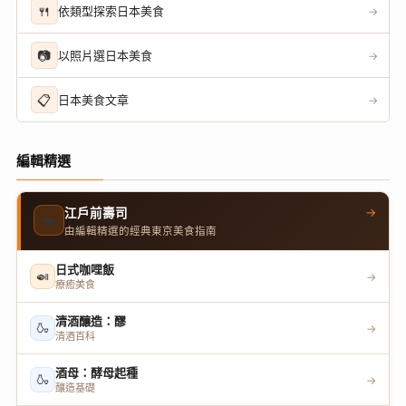
🍴
依類型探索日本美食
→
📷
以照片選日本美食
→
📋
日本美食文章
→
編輯精選
→
江戶前壽司
🍣
由編輯精選的經典東京美食指南
日式咖哩飯
🍛
→
療癒美食
清酒釀造：醪
🍶
→
清酒百科
酒母：酵母起種
🍶
→
釀造基礎