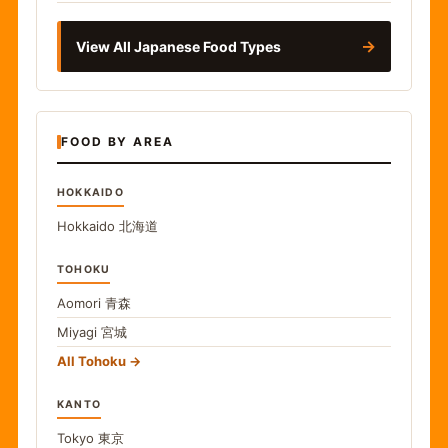
→
View All Japanese Food Types
FOOD BY AREA
HOKKAIDO
Hokkaido
北海道
TOHOKU
Aomori
青森
Miyagi
宮城
All Tohoku
KANTO
Tokyo
東京