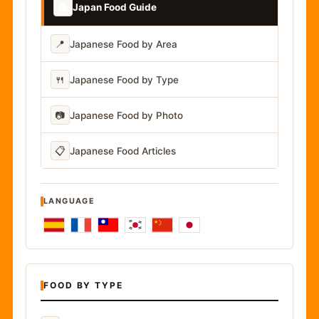
📚
Japan Food Guide
📍
Japanese Food by Area
🍴
Japanese Food by Type
📷
Japanese Food by Photo
📋
Japanese Food Articles
LANGUAGE
FOOD BY TYPE