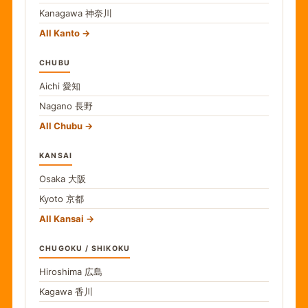
Kanagawa
神奈川
All Kanto
CHUBU
Aichi
愛知
Nagano
長野
All Chubu
KANSAI
Osaka
大阪
Kyoto
京都
All Kansai
CHUGOKU / SHIKOKU
Hiroshima
広島
Kagawa
香川