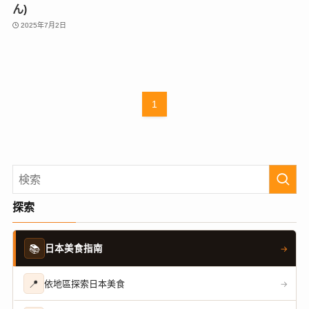
ん)
2025年7月2日
1
探索
📚
日本美食指南
→
📍
依地區探索日本美食
→