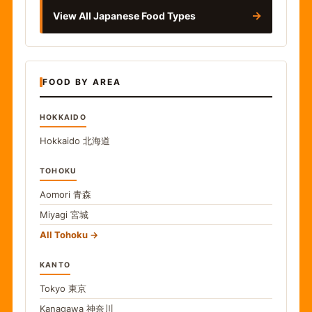
→
View All Japanese Food Types
FOOD BY AREA
HOKKAIDO
Hokkaido
北海道
TOHOKU
Aomori
青森
Miyagi
宮城
All Tohoku
KANTO
Tokyo
東京
Kanagawa
神奈川