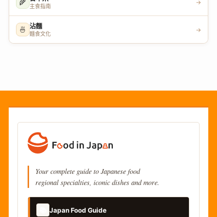
🌾
→
主食指南
沾麵
🍜
→
麵食文化
Your complete guide to Japanese food
regional specialties, iconic dishes and more.
📚
Japan Food Guide