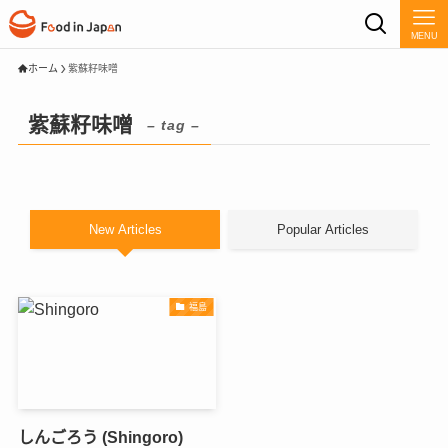
MENU
ホーム
紫蘇籽味噌
紫蘇籽味噌
– tag –
New Articles
Popular Articles
福島
しんごろう (Shingoro)