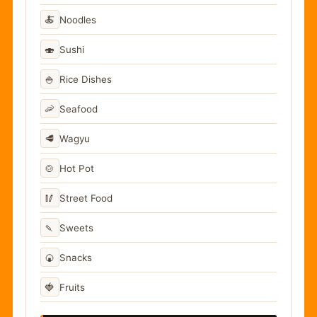
🍝
Noodles
🍣
Sushi
🍚
Rice Dishes
🦐
Seafood
🥩
Wagyu
🍲
Hot Pot
🥢
Street Food
🍡
Sweets
🍘
Snacks
🍓
Fruits