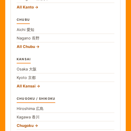
All Kanto
CHUBU
Aichi
愛知
Nagano
長野
All Chubu
KANSAI
Osaka
大阪
Kyoto
京都
All Kansai
CHUGOKU / SHIKOKU
Hiroshima
広島
Kagawa
香川
Chugoku