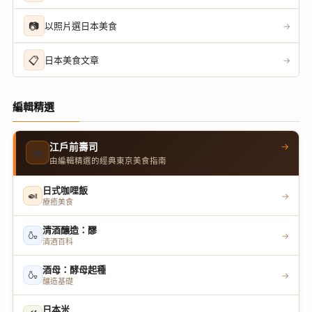
📷
以照片選日本美食
→
📋
日本美食文章
→
編輯精選
→
江戶前壽司
🍣
由編輯精選的經典東京美食指南
日式咖哩飯
🍛
→
療癒美食
清酒釀造：醪
🍶
→
清酒百科
酒母：酵母起種
🍶
→
釀造基礎
日本米