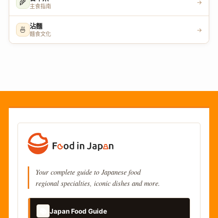
🌾
→
主食指南
沾麵
🍜
→
麵食文化
Your complete guide to Japanese food
regional specialties, iconic dishes and more.
📚
Japan Food Guide