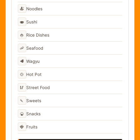
🍝
Noodles
🍣
Sushi
🍚
Rice Dishes
🦐
Seafood
🥩
Wagyu
🍲
Hot Pot
🥢
Street Food
🍡
Sweets
🍘
Snacks
🍓
Fruits