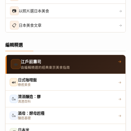
📷
以照片選日本美食
→
📋
日本美食文章
→
編輯精選
→
江戶前壽司
🍣
由編輯精選的經典東京美食指南
日式咖哩飯
🍛
→
療癒美食
清酒釀造：醪
🍶
→
清酒百科
酒母：酵母起種
🍶
→
釀造基礎
日本米