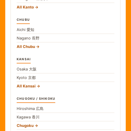
All Kanto
CHUBU
Aichi
愛知
Nagano
長野
All Chubu
KANSAI
Osaka
大阪
Kyoto
京都
All Kansai
CHUGOKU / SHIKOKU
Hiroshima
広島
Kagawa
香川
Chugoku