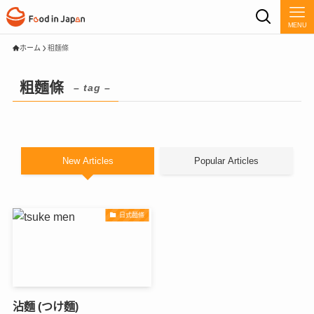
MENU
ホーム
粗麵條
粗麵條
– tag –
New Articles
Popular Articles
日式麵條
沾麵 (つけ麵)