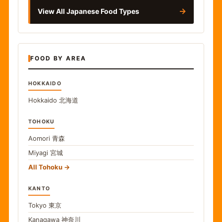
→
View All Japanese Food Types
FOOD BY AREA
HOKKAIDO
Hokkaido
北海道
TOHOKU
Aomori
青森
Miyagi
宮城
All Tohoku
KANTO
Tokyo
東京
Kanagawa
神奈川