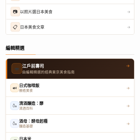
📷
以照片選日本美食
→
📋
日本美食文章
→
編輯精選
→
江戶前壽司
🍣
由編輯精選的經典東京美食指南
日式咖哩飯
🍛
→
療癒美食
清酒釀造：醪
🍶
→
清酒百科
酒母：酵母起種
🍶
→
釀造基礎
日本米