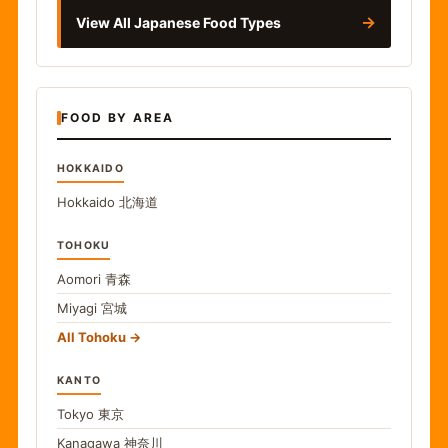
→
View All Japanese Food Types
FOOD BY AREA
HOKKAIDO
Hokkaido
北海道
TOHOKU
Aomori
青森
Miyagi
宮城
All Tohoku
KANTO
Tokyo
東京
Kanagawa
神奈川