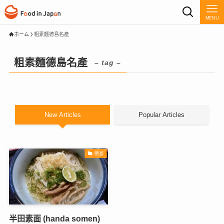
MENU
ホーム
粗素麵德島名產
粗素麵德島名產
– tag –
New Articles
Popular Articles
德島
半田素面 (handa somen)