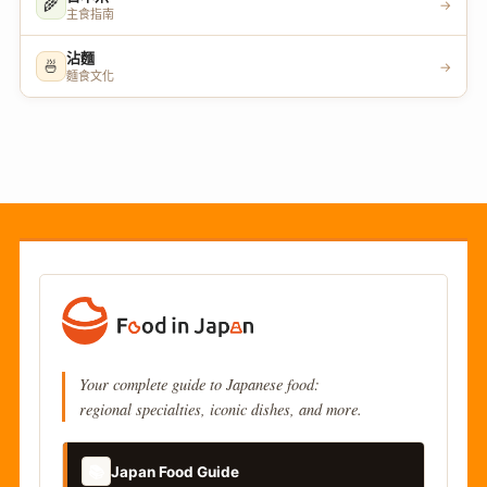
🌾
→
主食指南
沾麵
🍜
→
麵食文化
Your complete guide to Japanese food:
regional specialties, iconic dishes, and more.
📚
Japan Food Guide