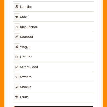
🍝
Noodles
🍣
Sushi
🍚
Rice Dishes
🦐
Seafood
🥩
Wagyu
🍲
Hot Pot
🥢
Street Food
🍡
Sweets
🍘
Snacks
🍓
Fruits