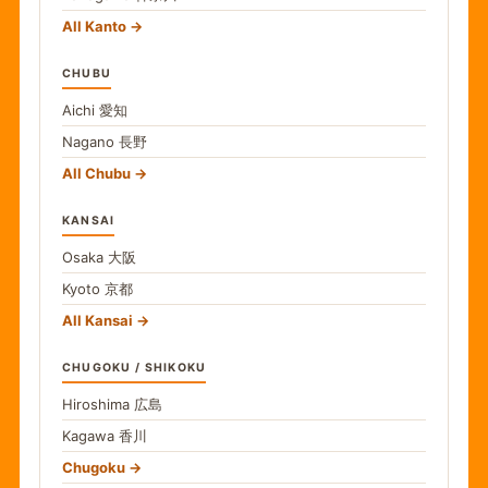
All Kanto
CHUBU
Aichi
愛知
Nagano
長野
All Chubu
KANSAI
Osaka
大阪
Kyoto
京都
All Kansai
CHUGOKU / SHIKOKU
Hiroshima
広島
Kagawa
香川
Chugoku