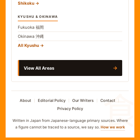
Shikoku
KYUSHU & OKINAWA
Fukuoka
福岡
Okinawa
沖縄
All Kyushu
→
View All Areas
食
About
Editorial Policy
Our Writers
Contact
Privacy Policy
Written in Japan from Japanese-language primary sources. Where
a figure cannot be traced to a source, we say so.
How we work