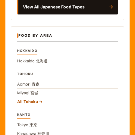
→
View All Japanese Food Types
FOOD BY AREA
HOKKAIDO
Hokkaido
北海道
TOHOKU
Aomori
青森
Miyagi
宮城
All Tohoku
KANTO
Tokyo
東京
Kanagawa
神奈川