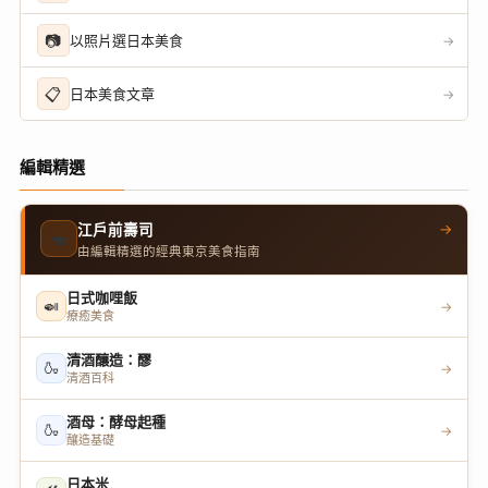
📷
以照片選日本美食
→
📋
日本美食文章
→
編輯精選
→
江戶前壽司
🍣
由編輯精選的經典東京美食指南
日式咖哩飯
🍛
→
療癒美食
清酒釀造：醪
🍶
→
清酒百科
酒母：酵母起種
🍶
→
釀造基礎
日本米