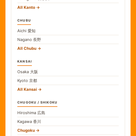
All Kanto
CHUBU
Aichi
愛知
Nagano
長野
All Chubu
KANSAI
Osaka
大阪
Kyoto
京都
All Kansai
CHUGOKU / SHIKOKU
Hiroshima
広島
Kagawa
香川
Chugoku