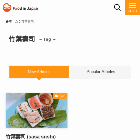
MENU
ホーム
竹葉壽司
竹葉壽司
– tag –
New Articles
Popular Articles
石川
竹葉壽司 (sasa sushi)