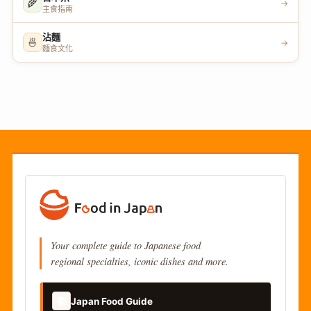
🌾
→
主食指南
沾麵
🍜
→
麵食文化
Your complete guide to Japanese food
regional specialties, iconic dishes and more.
📚
Japan Food Guide