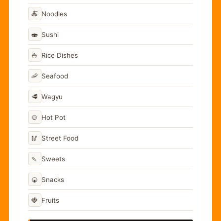
🍝
Noodles
🍣
Sushi
🍚
Rice Dishes
🦐
Seafood
🥩
Wagyu
🍲
Hot Pot
🥢
Street Food
🍡
Sweets
🍘
Snacks
🍓
Fruits