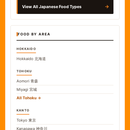
→
View All Japanese Food Types
FOOD BY AREA
HOKKAIDO
Hokkaido
北海道
TOHOKU
Aomori
青森
Miyagi
宮城
All Tohoku
KANTO
Tokyo
東京
Kanagawa
神奈川