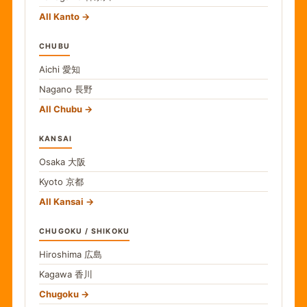
All Kanto
CHUBU
Aichi
愛知
Nagano
長野
All Chubu
KANSAI
Osaka
大阪
Kyoto
京都
All Kansai
CHUGOKU / SHIKOKU
Hiroshima
広島
Kagawa
香川
Chugoku