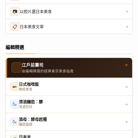
📷
以照片選日本美食
→
📋
日本美食文章
→
編輯精選
→
江戶前壽司
🍣
由編輯精選的經典東京美食指南
日式咖哩飯
🍛
→
療癒美食
清酒釀造：醪
🍶
→
清酒百科
酒母：酵母起種
🍶
→
釀造基礎
日本米