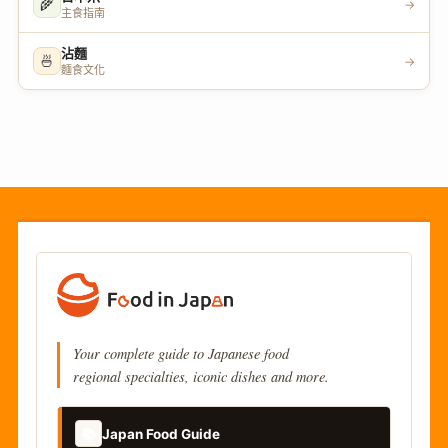
🌾
→
主食指南
沾麵
🍜
→
麵食文化
Your complete guide to Japanese food
regional specialties, iconic dishes and more.
📚
Japan Food Guide