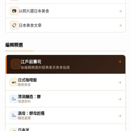
📷
以照片選日本美食
→
📋
日本美食文章
→
編輯精選
→
江戶前壽司
🍣
由編輯精選的經典東京美食指南
日式咖哩飯
🍛
→
療癒美食
清酒釀造：醪
🍶
→
清酒百科
酒母：酵母起種
🍶
→
釀造基礎
日本米