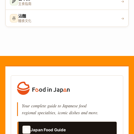
🌾
→
主食指南
沾麵
🍜
→
麵食文化
Your complete guide to Japanese food
regional specialties, iconic dishes and more.
📚
Japan Food Guide