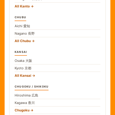
All Kanto
CHUBU
Aichi
愛知
Nagano
長野
All Chubu
KANSAI
Osaka
大阪
Kyoto
京都
All Kansai
CHUGOKU / SHIKOKU
Hiroshima
広島
Kagawa
香川
Chugoku