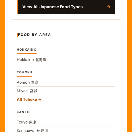
→
View All Japanese Food Types
FOOD BY AREA
HOKKAIDO
Hokkaido
北海道
TOHOKU
Aomori
青森
Miyagi
宮城
All Tohoku
KANTO
Tokyo
東京
Kanagawa
神奈川