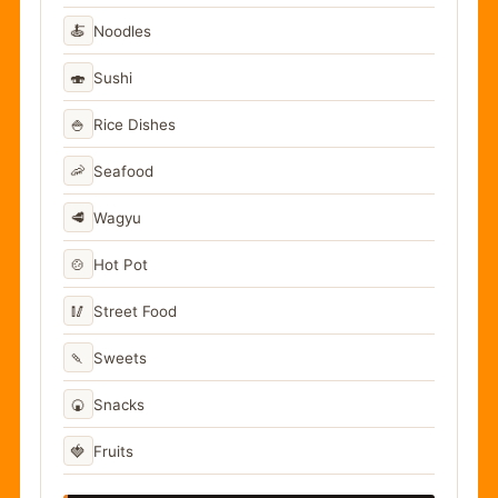
🍝
Noodles
🍣
Sushi
🍚
Rice Dishes
🦐
Seafood
🥩
Wagyu
🍲
Hot Pot
🥢
Street Food
🍡
Sweets
🍘
Snacks
🍓
Fruits