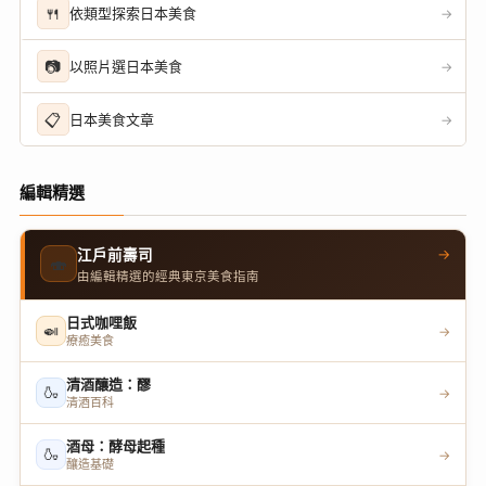
🍴
依類型探索日本美食
→
📷
以照片選日本美食
→
📋
日本美食文章
→
編輯精選
→
江戶前壽司
🍣
由編輯精選的經典東京美食指南
日式咖哩飯
🍛
→
療癒美食
清酒釀造：醪
🍶
→
清酒百科
酒母：酵母起種
🍶
→
釀造基礎