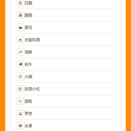
🍜
拉麵
🍝
麵類
🍣
壽司
🍚
米飯料理
🦐
海鮮
🥩
和牛
🍲
火鍋
🥢
街頭小吃
🍡
甜點
🍘
零食
🍓
水果