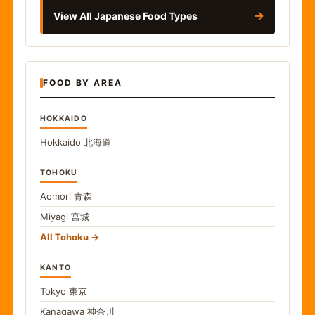
→
View All Japanese Food Types
FOOD BY AREA
HOKKAIDO
Hokkaido
北海道
TOHOKU
Aomori
青森
Miyagi
宮城
All Tohoku
KANTO
Tokyo
東京
Kanagawa
神奈川