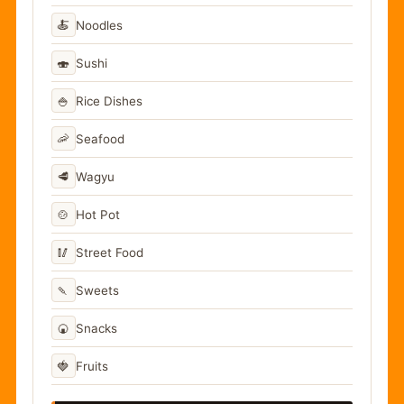
🍝
Noodles
🍣
Sushi
🍚
Rice Dishes
🦐
Seafood
🥩
Wagyu
🍲
Hot Pot
🥢
Street Food
🍡
Sweets
🍘
Snacks
🍓
Fruits