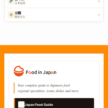
🌾
→
主食指南
沾麵
🍜
→
麵食文化
Your complete guide to Japanese food
regional specialties, iconic dishes and more.
📚
Japan Food Guide