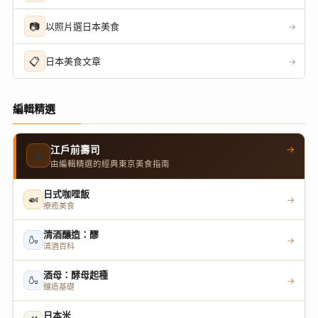
📷
以照片選日本美食
→
📋
日本美食文章
→
編輯精選
→
江戶前壽司
🍣
由編輯精選的經典東京美食指南
日式咖哩飯
🍛
→
療癒美食
清酒釀造：醪
🍶
→
清酒百科
酒母：酵母起種
🍶
→
釀造基礎
日本米