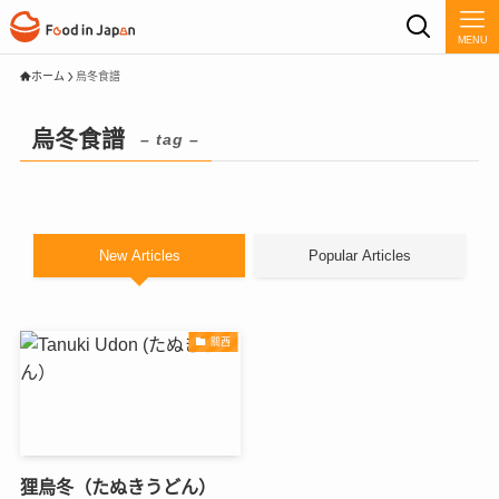
MENU
ホーム
烏冬食譜
烏冬食譜
– tag –
New Articles
Popular Articles
關西
狸烏冬（たぬきうどん）