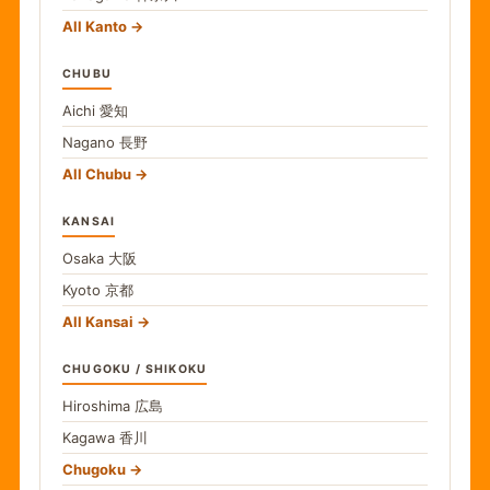
All Kanto
CHUBU
Aichi
愛知
Nagano
長野
All Chubu
KANSAI
Osaka
大阪
Kyoto
京都
All Kansai
CHUGOKU / SHIKOKU
Hiroshima
広島
Kagawa
香川
Chugoku