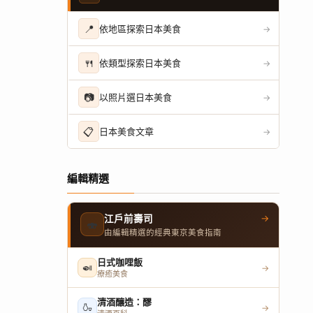
📍
依地區探索日本美食
→
🍴
依類型探索日本美食
→
📷
以照片選日本美食
→
📋
日本美食文章
→
編輯精選
→
江戶前壽司
🍣
由編輯精選的經典東京美食指南
日式咖哩飯
🍛
→
療癒美食
清酒釀造：醪
🍶
→