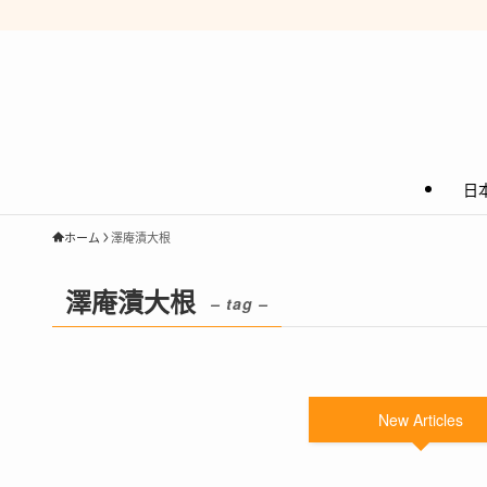
日
ホーム
澤庵漬大根
澤庵漬大根
– tag –
New Articles