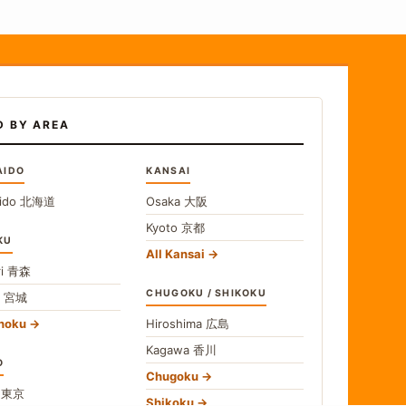
D BY AREA
AIDO
KANSAI
ido
北海道
Osaka
大阪
Kyoto
京都
KU
All Kansai
i
青森
CHUGOKU / SHIKOKU
i
宮城
ohoku
Hiroshima
広島
Kagawa
香川
O
Chugoku
o
東京
Shikoku