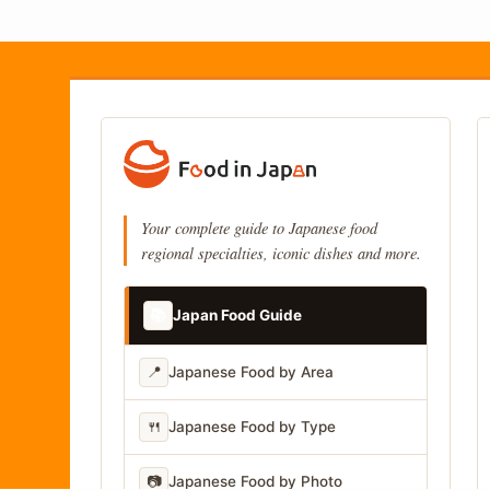
Your complete guide to Japanese food
regional specialties, iconic dishes and more.
📚
Japan Food Guide
📍
Japanese Food by Area
🍴
Japanese Food by Type
📷
Japanese Food by Photo