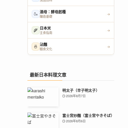
清酒百科
酒母：酵母起種
🍶
→
釀造基礎
日本米
🌾
→
主食指南
沾麵
🍜
→
麵食文化
最新日本料理文章
明太子（辛子明太子）
2026年8月7日
富士宮炒麵（富士宮やきそば）
2026年8月6日