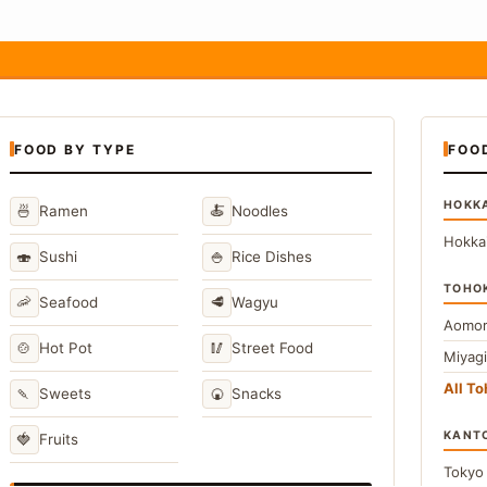
FOOD BY TYPE
FOO
HOKK
🍜
🍝
Ramen
Noodles
Hokka
🍣
🍚
Sushi
Rice Dishes
TOHO
🦐
🥩
Seafood
Wagyu
Aomor
🍲
🥢
Hot Pot
Street Food
Miyag
All T
🍡
🍘
Sweets
Snacks
KANT
🍓
Fruits
Toky