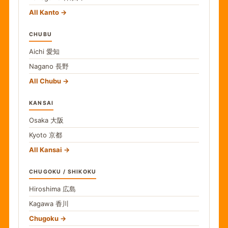
All Kanto
CHUBU
Aichi
愛知
Nagano
長野
All Chubu
KANSAI
Osaka
大阪
Kyoto
京都
All Kansai
CHUGOKU / SHIKOKU
Hiroshima
広島
Kagawa
香川
Chugoku