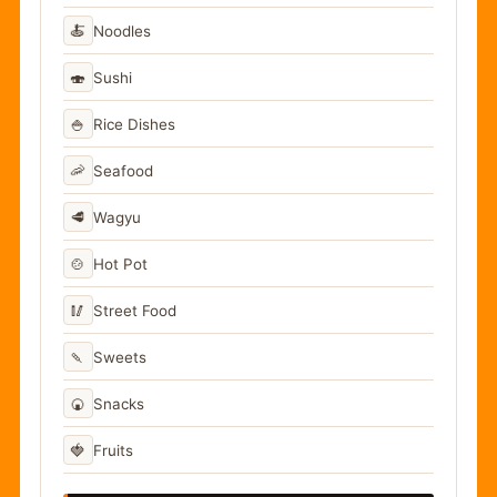
🍝
Noodles
🍣
Sushi
🍚
Rice Dishes
🦐
Seafood
🥩
Wagyu
🍲
Hot Pot
🥢
Street Food
🍡
Sweets
🍘
Snacks
🍓
Fruits