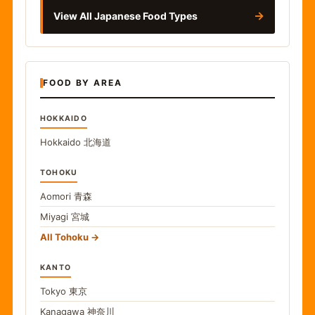
→
View All Japanese Food Types
FOOD BY AREA
HOKKAIDO
Hokkaido
北海道
TOHOKU
Aomori
青森
Miyagi
宮城
All Tohoku
KANTO
Tokyo
東京
Kanagawa
神奈川