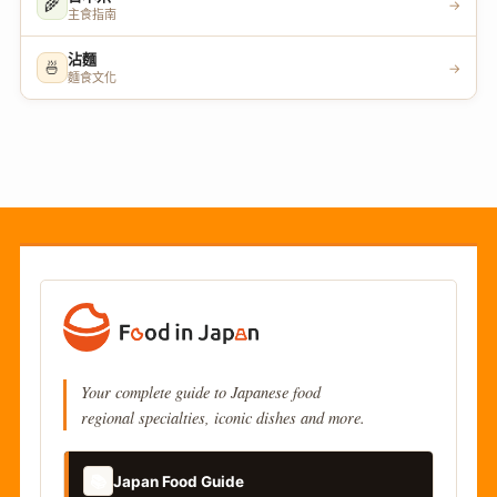
🌾
→
主食指南
沾麵
🍜
→
麵食文化
Your complete guide to Japanese food
regional specialties, iconic dishes and more.
📚
Japan Food Guide