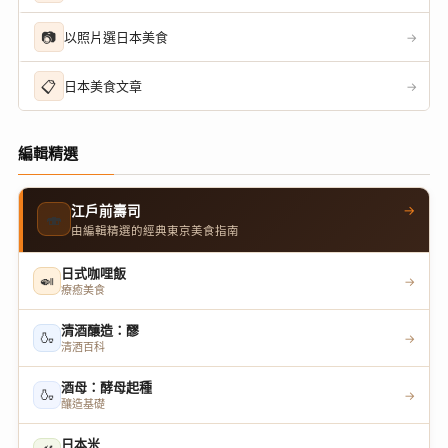
📷
以照片選日本美食
→
📋
日本美食文章
→
編輯精選
→
江戶前壽司
🍣
由編輯精選的經典東京美食指南
日式咖哩飯
🍛
→
療癒美食
清酒釀造：醪
🍶
→
清酒百科
酒母：酵母起種
🍶
→
釀造基礎
日本米