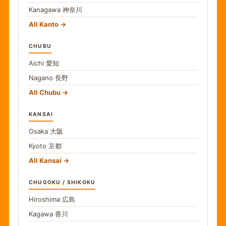
Kanagawa
神奈川
All Kanto
CHUBU
Aichi
愛知
Nagano
長野
All Chubu
KANSAI
Osaka
大阪
Kyoto
京都
All Kansai
CHUGOKU / SHIKOKU
Hiroshima
広島
Kagawa
香川