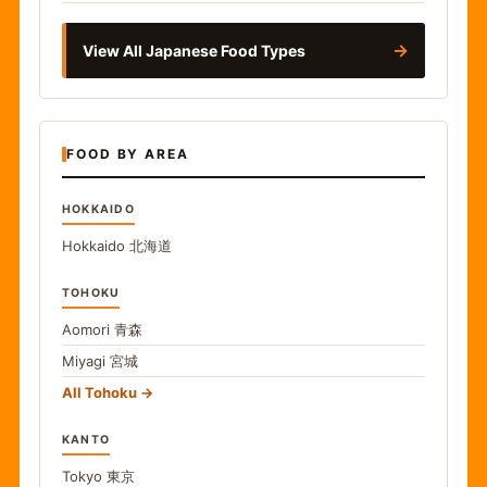
→
View All Japanese Food Types
FOOD BY AREA
HOKKAIDO
Hokkaido
北海道
TOHOKU
Aomori
青森
Miyagi
宮城
All Tohoku
KANTO
Tokyo
東京