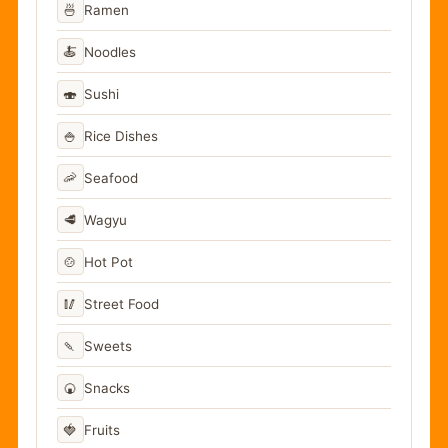
🍜
Ramen
🍝
Noodles
🍣
Sushi
🍚
Rice Dishes
🦐
Seafood
🥩
Wagyu
🍲
Hot Pot
🥢
Street Food
🍡
Sweets
🍘
Snacks
🍓
Fruits