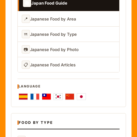
📚
Japan Food Guide
📍
Japanese Food by Area
🍴
Japanese Food by Type
📷
Japanese Food by Photo
📋
Japanese Food Articles
LANGUAGE
FOOD BY TYPE