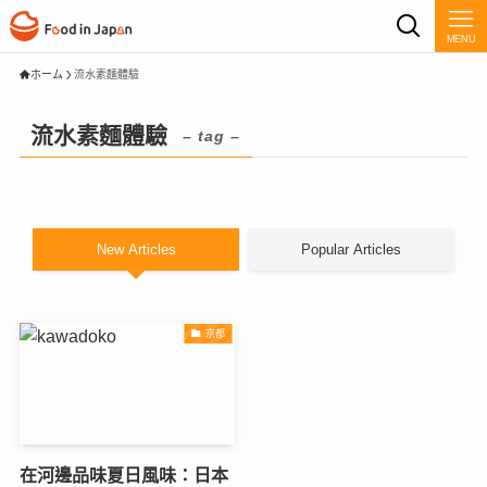
MENU
ホーム
流水素麵體驗
流水素麵體驗
– tag –
New Articles
Popular Articles
京都
在河邊品味夏日風味：日本