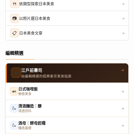
🍴
依類型探索日本美食
→
📷
以照片選日本美食
→
📋
日本美食文章
→
編輯精選
→
江戶前壽司
🍣
由編輯精選的經典東京美食指南
日式咖哩飯
🍛
→
療癒美食
清酒釀造：醪
🍶
→
清酒百科
酒母：酵母起種
🍶
→
釀造基礎