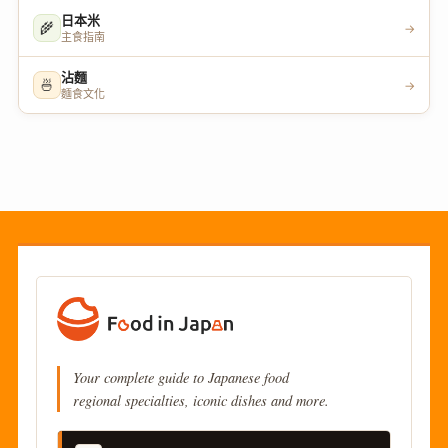
日本米
🌾
→
主食指南
沾麵
🍜
→
麵食文化
Your complete guide to Japanese food
regional specialties, iconic dishes and more.