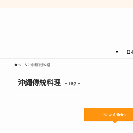
日
ホーム
沖繩傳統料理
沖繩傳統料理
– tag –
New Articles