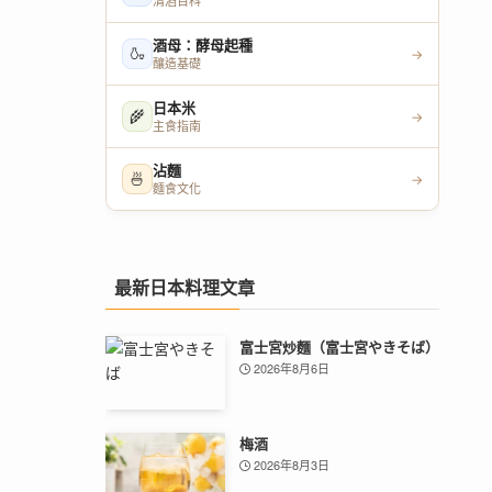
清酒百科
酒母：酵母起種
🍶
→
釀造基礎
日本米
🌾
→
主食指南
沾麵
🍜
→
麵食文化
最新日本料理文章
富士宮炒麵（富士宮やきそば）
2026年8月6日
梅酒
2026年8月3日