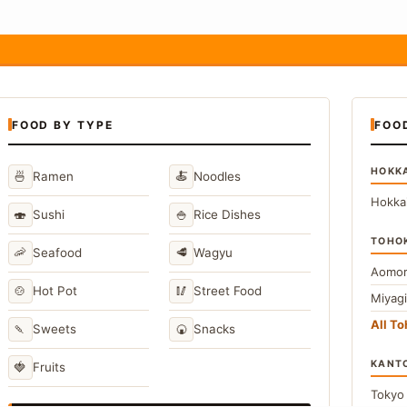
FOOD BY TYPE
FOO
HOKK
🍜
🍝
Ramen
Noodles
Hokka
🍣
🍚
Sushi
Rice Dishes
TOHO
🦐
🥩
Seafood
Wagyu
Aomor
🍲
🥢
Hot Pot
Street Food
Miyag
All T
🍡
🍘
Sweets
Snacks
KANT
🍓
Fruits
Toky