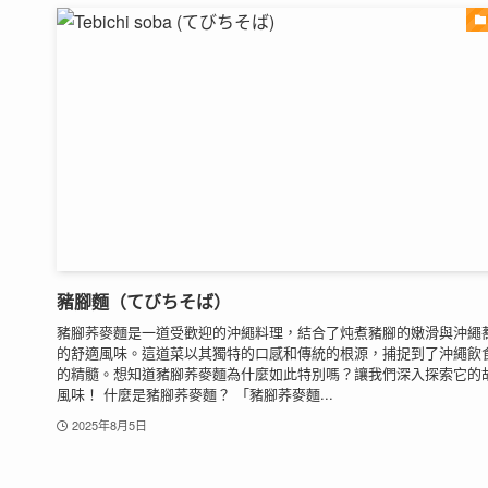
豬腳麵（てびちそば）
豬腳荞麥麵是一道受歡迎的沖繩料理，結合了炖煮豬腳的嫩滑與沖繩
的舒適風味。這道菜以其獨特的口感和傳統的根源，捕捉到了沖繩飲
的精髓。想知道豬腳荞麥麵為什麼如此特別嗎？讓我們深入探索它的
風味！ 什麼是豬腳荞麥麵？ 「豬腳荞麥麵...
2025年8月5日