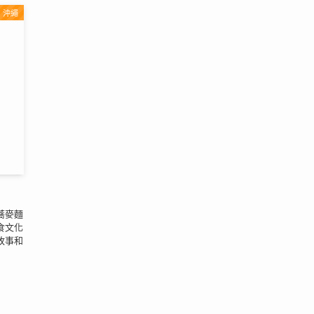
沖繩
蕎麥麵
食文化
故事和