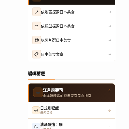
📍
依地區探索日本美食
→
🍴
依類型探索日本美食
→
📷
以照片選日本美食
→
📋
日本美食文章
→
編輯精選
→
江戶前壽司
🍣
由編輯精選的經典東京美食指南
日式咖哩飯
🍛
→
療癒美食
清酒釀造：醪
🍶
→