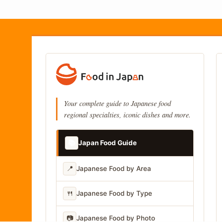
Your complete guide to Japanese food
regional specialties, iconic dishes and more.
📚
Japan Food Guide
📍
Japanese Food by Area
🍴
Japanese Food by Type
📷
Japanese Food by Photo