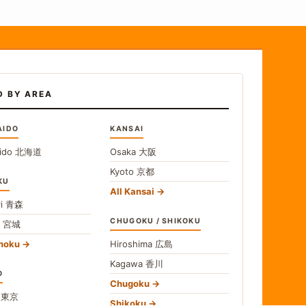
D BY AREA
AIDO
KANSAI
ido
北海道
Osaka
大阪
Kyoto
京都
KU
All Kansai
i
青森
CHUGOKU / SHIKOKU
i
宮城
ohoku
Hiroshima
広島
Kagawa
香川
O
Chugoku
o
東京
Shikoku