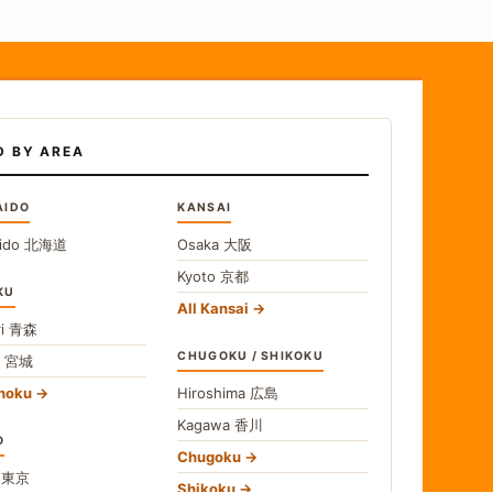
D BY AREA
AIDO
KANSAI
ido
北海道
Osaka
大阪
Kyoto
京都
KU
All Kansai
i
青森
CHUGOKU / SHIKOKU
i
宮城
ohoku
Hiroshima
広島
Kagawa
香川
O
Chugoku
o
東京
Shikoku