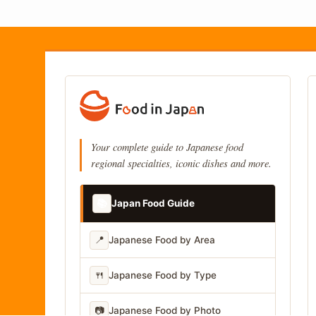
Your complete guide to Japanese food
regional specialties, iconic dishes and more.
📚
Japan Food Guide
📍
Japanese Food by Area
🍴
Japanese Food by Type
📷
Japanese Food by Photo