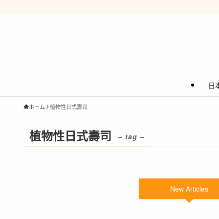
日
ホーム
植物性日式壽司
植物性日式壽司
– tag –
New Articles