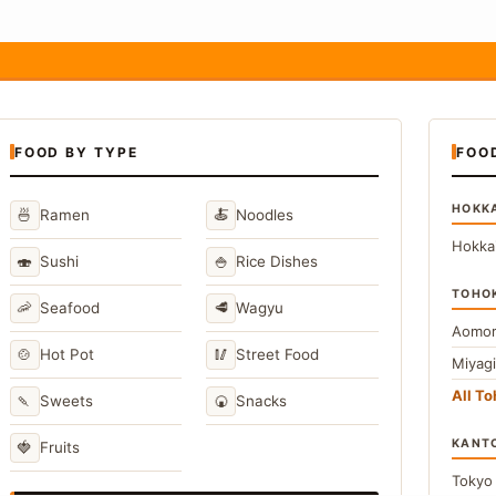
FOOD BY TYPE
FOO
HOKK
🍜
🍝
Ramen
Noodles
Hokka
🍣
🍚
Sushi
Rice Dishes
TOHO
🦐
🥩
Seafood
Wagyu
Aomor
🍲
🥢
Hot Pot
Street Food
Miyag
All T
🍡
🍘
Sweets
Snacks
KANT
🍓
Fruits
Toky