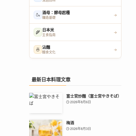
清酒百科
酒母：酵母起種
🍶
→
釀造基礎
日本米
🌾
→
主食指南
沾麵
🍜
→
麵食文化
最新日本料理文章
富士宮炒麵（富士宮やきそば）
2026年8月6日
梅酒
2026年8月3日