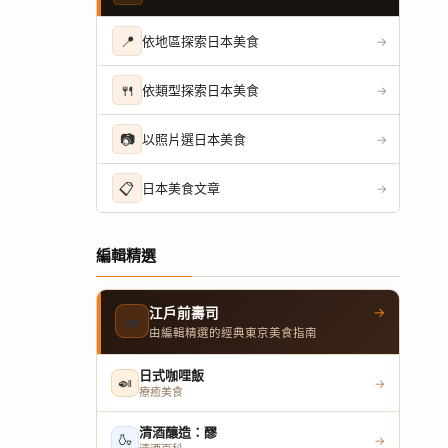
📍
依地區探索日本美食
→
🍴
依類型探索日本美食
→
📷
以照片選日本美食
→
📋
日本美食文章
→
編輯精選
→
江戶前壽司
🍣
由編輯精選的經典東京美食指南
日式咖哩飯
🍛
→
療癒美食
清酒釀造：醪
🍶
→