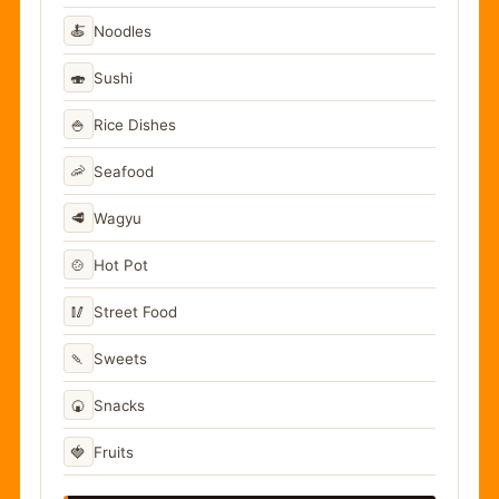
🍝
Noodles
🍣
Sushi
🍚
Rice Dishes
🦐
Seafood
🥩
Wagyu
🍲
Hot Pot
🥢
Street Food
🍡
Sweets
🍘
Snacks
🍓
Fruits