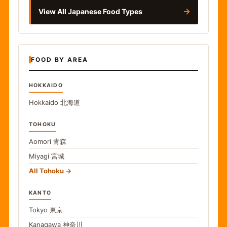
→
View All Japanese Food Types
FOOD BY AREA
HOKKAIDO
Hokkaido
北海道
TOHOKU
Aomori
青森
Miyagi
宮城
All Tohoku
KANTO
Tokyo
東京
Kanagawa
神奈川