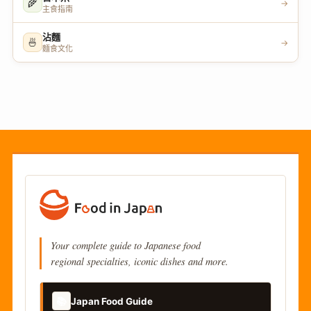
🌾
→
主食指南
沾麵
🍜
→
麵食文化
Your complete guide to Japanese food
regional specialties, iconic dishes and more.
📚
Japan Food Guide