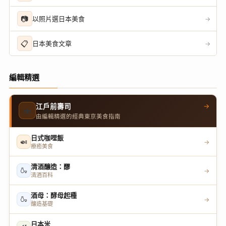
📷
以照片選日本美食
→
📋
日本美食文章
→
編輯精選
→
江戶前壽司
🍣
由編輯精選的經典東京美食指南
日式咖哩飯
🍛
→
療癒美食
清酒釀造：醪
🍶
→
清酒百科
酒母：酵母起種
🍶
→
釀造基礎
日本米