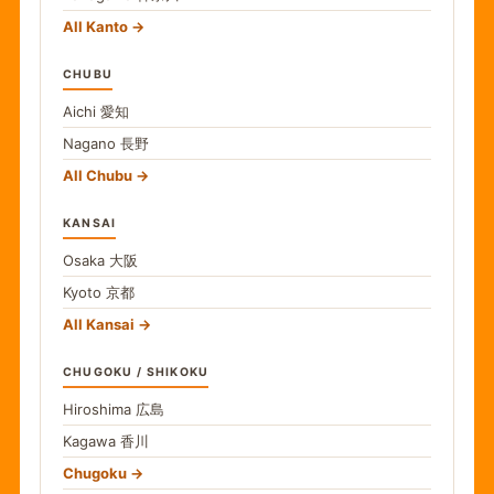
All Kanto
CHUBU
Aichi
愛知
Nagano
長野
All Chubu
KANSAI
Osaka
大阪
Kyoto
京都
All Kansai
CHUGOKU / SHIKOKU
Hiroshima
広島
Kagawa
香川
Chugoku