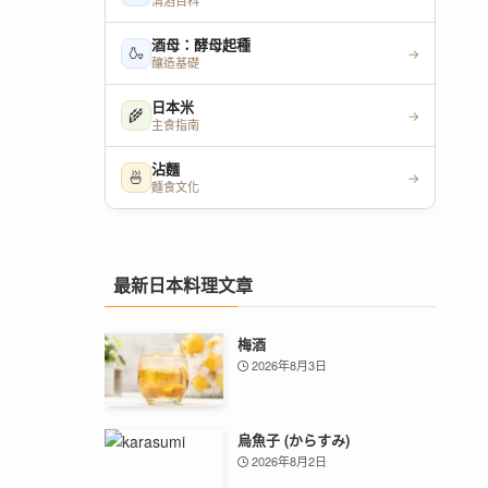
清酒百科
酒母：酵母起種
🍶
→
釀造基礎
日本米
🌾
→
主食指南
沾麵
🍜
→
麵食文化
最新日本料理文章
梅酒
2026年8月3日
烏魚子 (からすみ)
2026年8月2日