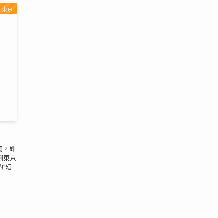
東京
肉，即
到東京
“幻