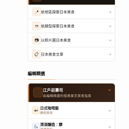
📍
依地區探索日本美食
→
🍴
依類型探索日本美食
→
📷
以照片選日本美食
→
📋
日本美食文章
→
編輯精選
→
江戶前壽司
🍣
由編輯精選的經典東京美食指南
日式咖哩飯
🍛
→
療癒美食
清酒釀造：醪
🍶
→