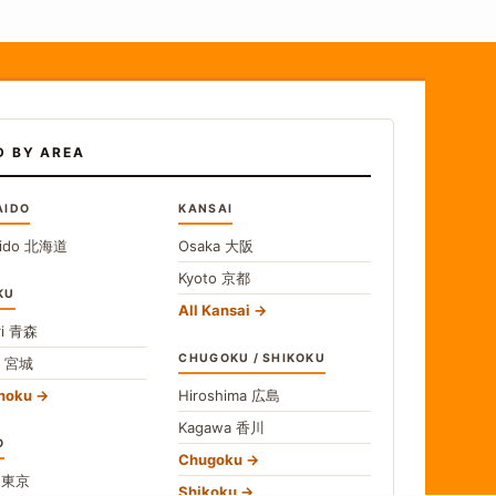
D BY AREA
AIDO
KANSAI
ido
北海道
Osaka
大阪
Kyoto
京都
KU
All Kansai
i
青森
CHUGOKU / SHIKOKU
i
宮城
ohoku
Hiroshima
広島
Kagawa
香川
O
Chugoku
o
東京
Shikoku