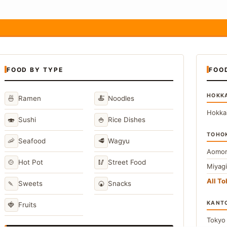
FOOD BY TYPE
FOO
HOKK
🍜
🍝
Ramen
Noodles
Hokka
🍣
🍚
Sushi
Rice Dishes
TOHO
🦐
🥩
Seafood
Wagyu
Aomor
🍲
🥢
Hot Pot
Street Food
Miyag
All T
🍡
🍘
Sweets
Snacks
KANT
🍓
Fruits
Toky