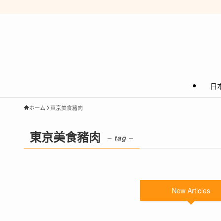
日
ホーム
東京美食豬肉
東京美食豬肉
– tag –
New Articles