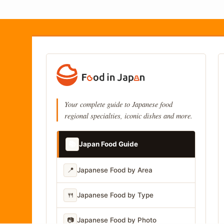
Your complete guide to Japanese food
regional specialties, iconic dishes and more.
📚
Japan Food Guide
📍
Japanese Food by Area
🍴
Japanese Food by Type
📷
Japanese Food by Photo