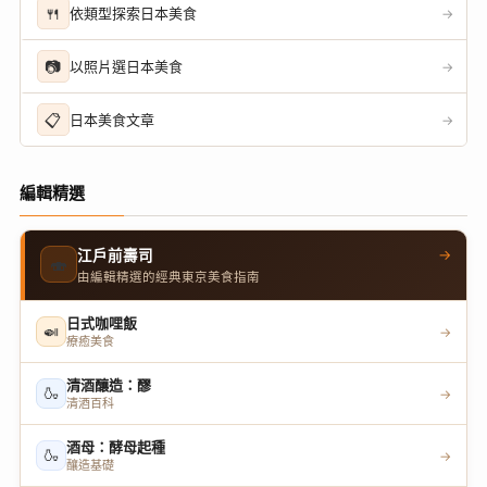
🍴
依類型探索日本美食
→
📷
以照片選日本美食
→
📋
日本美食文章
→
編輯精選
→
江戶前壽司
🍣
由編輯精選的經典東京美食指南
日式咖哩飯
🍛
→
療癒美食
清酒釀造：醪
🍶
→
清酒百科
酒母：酵母起種
🍶
→
釀造基礎