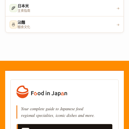
日本米
🌾
→
主食指南
沾麵
🍜
→
麵食文化
Your complete guide to Japanese food
regional specialties, iconic dishes and more.