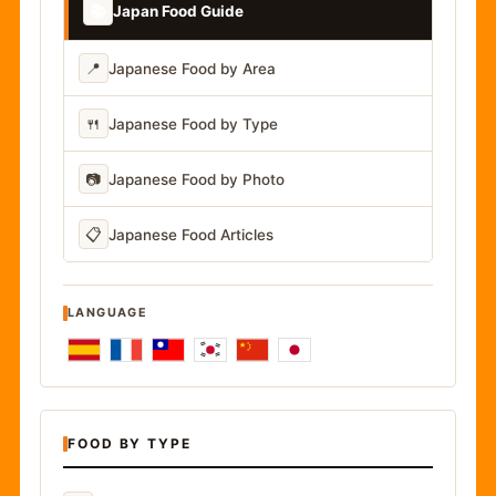
📚
Japan Food Guide
📍
Japanese Food by Area
🍴
Japanese Food by Type
📷
Japanese Food by Photo
📋
Japanese Food Articles
LANGUAGE
FOOD BY TYPE