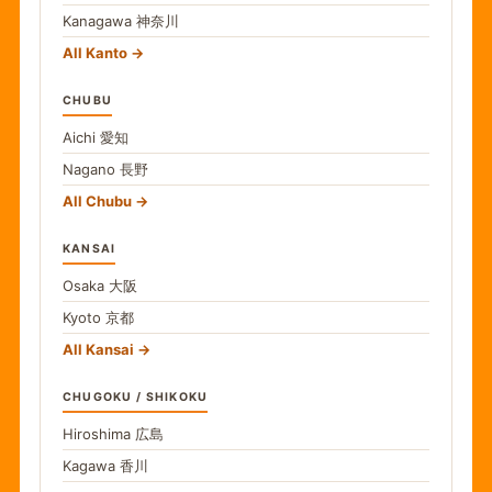
Kanagawa
神奈川
All Kanto
CHUBU
Aichi
愛知
Nagano
長野
All Chubu
KANSAI
Osaka
大阪
Kyoto
京都
All Kansai
CHUGOKU / SHIKOKU
Hiroshima
広島
Kagawa
香川