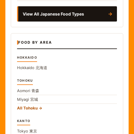
→
View All Japanese Food Types
FOOD BY AREA
HOKKAIDO
Hokkaido
北海道
TOHOKU
Aomori
青森
Miyagi
宮城
All Tohoku
KANTO
Tokyo
東京