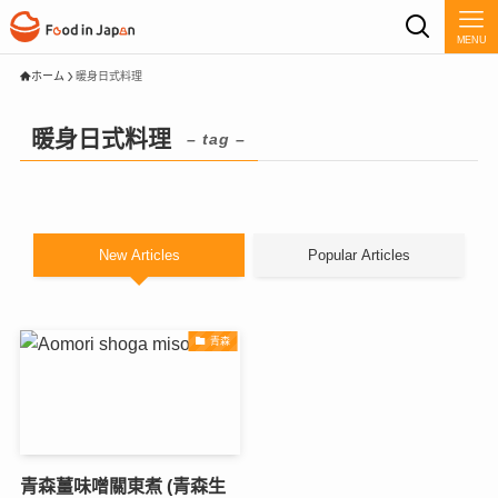
MENU
ホーム
暖身日式料理
暖身日式料理
– tag –
New Articles
Popular Articles
青森
青森薑味噌關東煮 (青森生