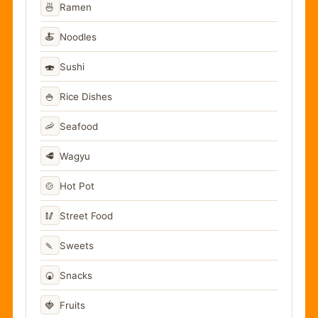
🍜
Ramen
🍝
Noodles
🍣
Sushi
🍚
Rice Dishes
🦐
Seafood
🥩
Wagyu
🍲
Hot Pot
🥢
Street Food
🍡
Sweets
🍘
Snacks
🍓
Fruits