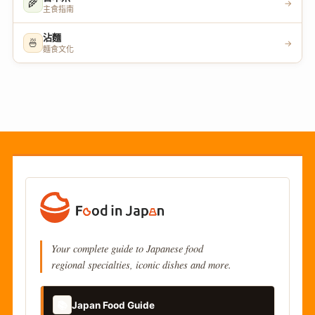
🌾
→
主食指南
沾麵
🍜
→
麵食文化
Your complete guide to Japanese food
regional specialties, iconic dishes and more.
📚
Japan Food Guide