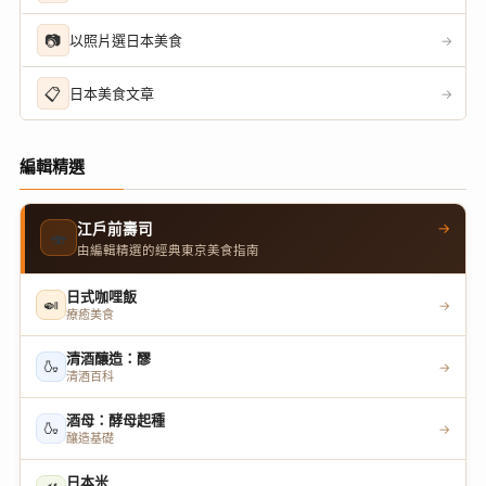
📷
以照片選日本美食
→
📋
日本美食文章
→
編輯精選
→
江戶前壽司
🍣
由編輯精選的經典東京美食指南
日式咖哩飯
🍛
→
療癒美食
清酒釀造：醪
🍶
→
清酒百科
酒母：酵母起種
🍶
→
釀造基礎
日本米