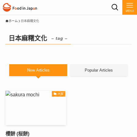
MENU
ホーム
日本麻糬文化
日本麻糬文化
– tag –
New Articles
Popular Articles
大阪
櫻餅 (桜餅)