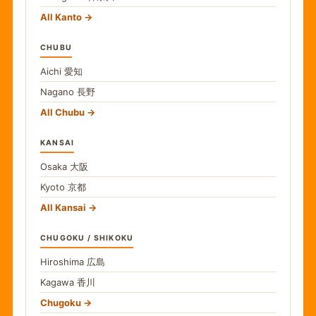
All Kanto
CHUBU
Aichi
愛知
Nagano
長野
All Chubu
KANSAI
Osaka
大阪
Kyoto
京都
All Kansai
CHUGOKU / SHIKOKU
Hiroshima
広島
Kagawa
香川
Chugoku