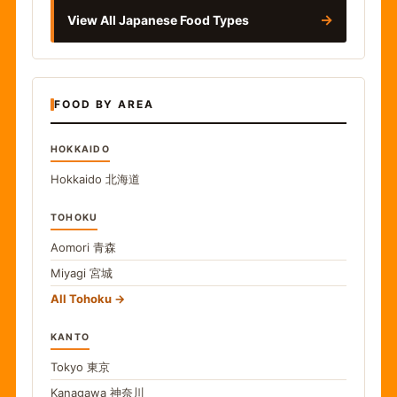
→
View All Japanese Food Types
FOOD BY AREA
HOKKAIDO
Hokkaido
北海道
TOHOKU
Aomori
青森
Miyagi
宮城
All Tohoku
KANTO
Tokyo
東京
Kanagawa
神奈川