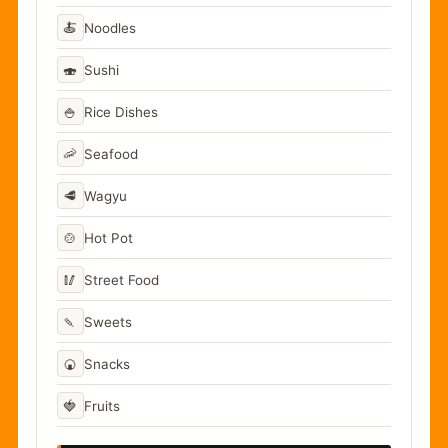
🍝
Noodles
🍣
Sushi
🍚
Rice Dishes
🦐
Seafood
🥩
Wagyu
🍲
Hot Pot
🥢
Street Food
🍡
Sweets
🍘
Snacks
🍓
Fruits