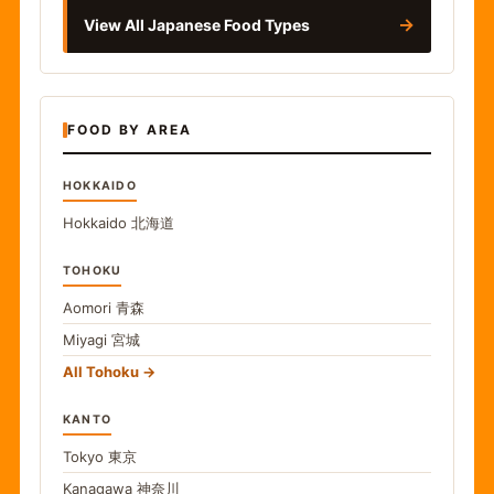
→
View All Japanese Food Types
FOOD BY AREA
HOKKAIDO
Hokkaido
北海道
TOHOKU
Aomori
青森
Miyagi
宮城
All Tohoku
KANTO
Tokyo
東京
Kanagawa
神奈川