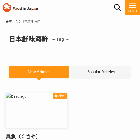
MENU
ホーム
日本鮮味海鮮
日本鮮味海鮮
– tag –
New Articles
Popular Articles
東京
臭魚（くさや）