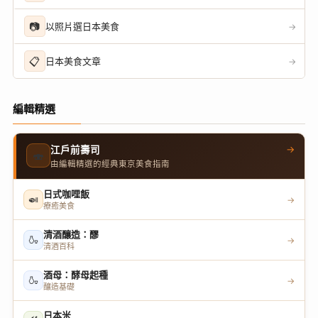
📷
以照片選日本美食
→
📋
日本美食文章
→
編輯精選
→
江戶前壽司
🍣
由編輯精選的經典東京美食指南
日式咖哩飯
🍛
→
療癒美食
清酒釀造：醪
🍶
→
清酒百科
酒母：酵母起種
🍶
→
釀造基礎
日本米