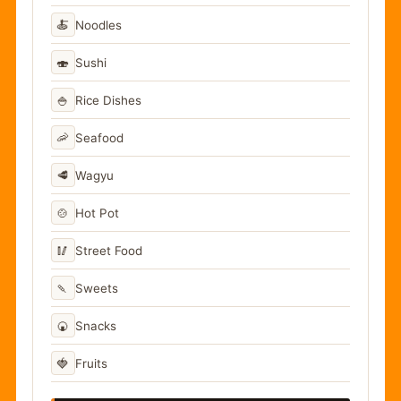
🍝
Noodles
🍣
Sushi
🍚
Rice Dishes
🦐
Seafood
🥩
Wagyu
🍲
Hot Pot
🥢
Street Food
🍡
Sweets
🍘
Snacks
🍓
Fruits