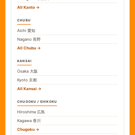
All Kanto
CHUBU
Aichi
愛知
Nagano
長野
All Chubu
KANSAI
Osaka
大阪
Kyoto
京都
All Kansai
CHUGOKU / SHIKOKU
Hiroshima
広島
Kagawa
香川
Chugoku