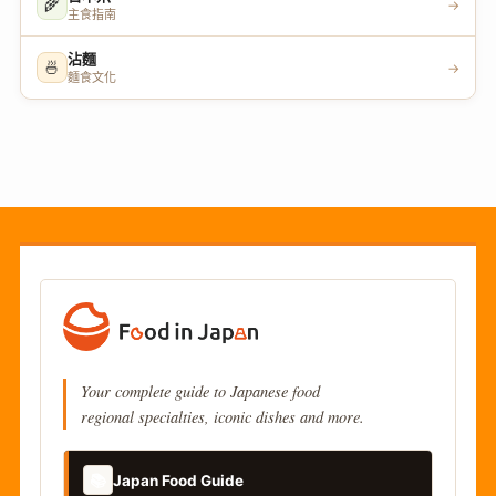
🌾
→
主食指南
沾麵
🍜
→
麵食文化
Your complete guide to Japanese food
regional specialties, iconic dishes and more.
📚
Japan Food Guide