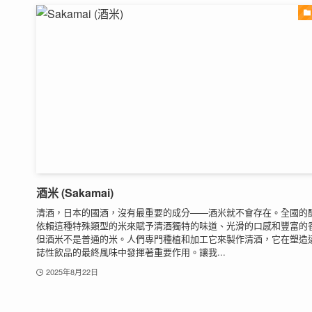
酒米 (Sakamai)
清酒，日本的國酒，沒有最重要的成分——酒米就不會存在。全國的
依賴這種特殊類型的米來賦予清酒獨特的味道、光滑的口感和豐富的
但酒米不是普通的米。人們專門種植和加工它來製作清酒，它在塑造
誌性飲品的最終風味中發揮著重要作用。讓我...
2025年8月22日