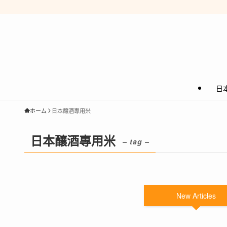
日
ホーム
日本釀酒專用米
日本釀酒專用米
– tag –
New Articles