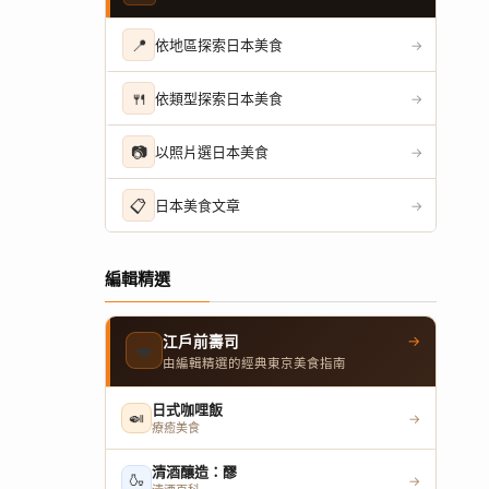
📍
依地區探索日本美食
→
🍴
依類型探索日本美食
→
📷
以照片選日本美食
→
📋
日本美食文章
→
編輯精選
→
江戶前壽司
🍣
由編輯精選的經典東京美食指南
日式咖哩飯
🍛
→
療癒美食
清酒釀造：醪
🍶
→