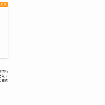
兵庫
釀酒師
香氣。
這種標