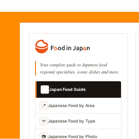
Your complete guide to Japanese food
regional specialties, iconic dishes and more.
📚
Japan Food Guide
📍
Japanese Food by Area
🍴
Japanese Food by Type
📷
Japanese Food by Photo