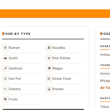
FOOD BY TYPE
FOO
HOKK
🍜
🍝
Ramen
Noodles
Hokka
🍣
🍚
Sushi
Rice Dishes
TOHO
🦐
🥩
Seafood
Wagyu
Aomor
🍲
🥢
Hot Pot
Street Food
Miyag
All T
🍡
🍘
Sweets
Snacks
KANT
🍓
Fruits
Toky