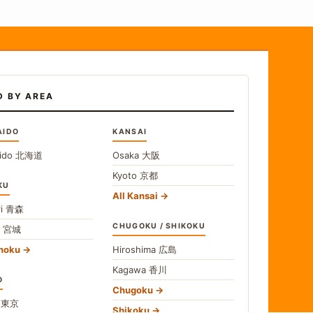
D BY AREA
AIDO
KANSAI
ido
北海道
Osaka
大阪
Kyoto
京都
KU
All Kansai
i
青森
CHUGOKU / SHIKOKU
i
宮城
ohoku
Hiroshima
広島
Kagawa
香川
O
Chugoku
o
東京
Shikoku