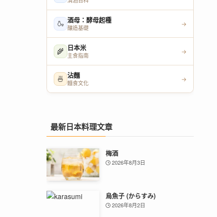
清酒百科
酒母：酵母起種
🍶
→
釀造基礎
日本米
🌾
→
主食指南
沾麵
🍜
→
麵食文化
最新日本料理文章
梅酒
2026年8月3日
烏魚子 (からすみ)
2026年8月2日