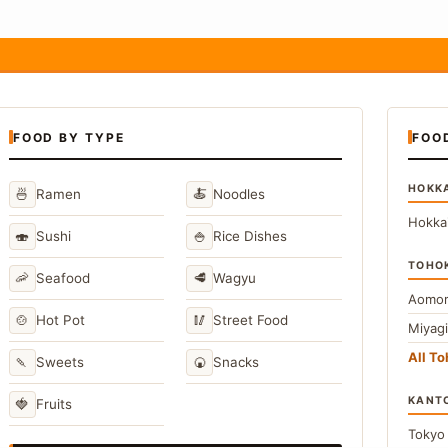
FOOD BY TYPE
FOO
HOKK
🍜
🍝
Ramen
Noodles
Hokka
🍣
🍚
Sushi
Rice Dishes
TOHO
🦐
🥩
Seafood
Wagyu
Aomor
🍲
🥢
Hot Pot
Street Food
Miyag
All T
🍡
🍘
Sweets
Snacks
KANT
🍓
Fruits
Toky