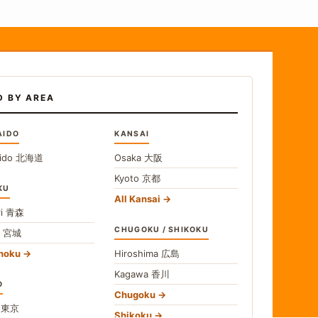
D BY AREA
AIDO
KANSAI
ido
北海道
Osaka
大阪
Kyoto
京都
KU
All Kansai
i
青森
CHUGOKU / SHIKOKU
i
宮城
ohoku
Hiroshima
広島
Kagawa
香川
O
Chugoku
o
東京
Shikoku