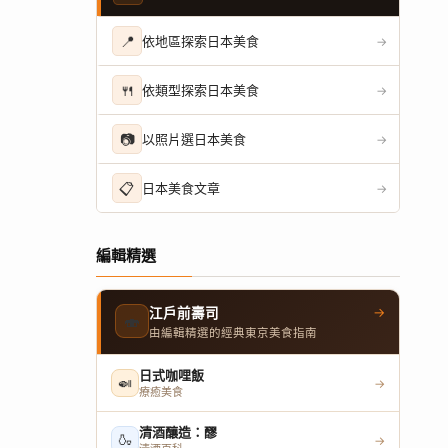
📍
依地區探索日本美食
→
🍴
依類型探索日本美食
→
📷
以照片選日本美食
→
📋
日本美食文章
→
編輯精選
→
江戶前壽司
🍣
由編輯精選的經典東京美食指南
日式咖哩飯
🍛
→
療癒美食
清酒釀造：醪
🍶
→