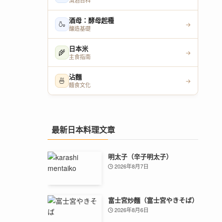
清酒百科
酒母：酵母起種
🍶
→
釀造基礎
日本米
🌾
→
主食指南
沾麵
🍜
→
麵食文化
最新日本料理文章
明太子（辛子明太子）
2026年8月7日
富士宮炒麵（富士宮やきそば）
2026年8月6日