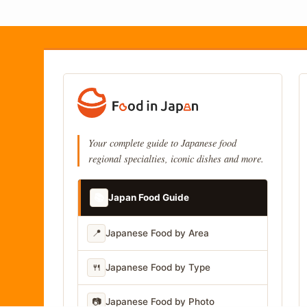
Your complete guide to Japanese food
regional specialties, iconic dishes and more.
📚
Japan Food Guide
📍
Japanese Food by Area
🍴
Japanese Food by Type
📷
Japanese Food by Photo