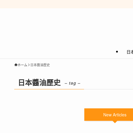
日
ホーム
日本醬油歷史
日本醬油歷史
– tag –
New Articles